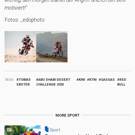
wichtig, den morgen startet der Angriff und ich bin sehr
motiviert!"
Fotos: _edophoto
TAGS
TOBIAS
ABU DHABI DESERT
KINI
KTM
GASGAS
RED
EBSTER
CHALLENGE 2025
BULL
MORE SPORT
Sport