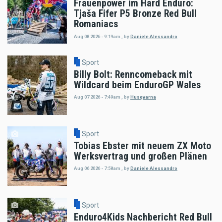
Frauenpower im Hard Enduro:
Tjaša Fifer P5 Bronze Red Bull
Romaniacs
Aug 08 2026 - 9:19am
,
by
Daniele Alessandro
Sport
Billy Bolt: Renncomeback mit
Wildcard beim EnduroGP Wales
Aug 07 2026 - 7:49am
,
by
Husqvarna
Sport
Tobias Ebster mit neuem ZX Moto
Werksvertrag und großen Plänen
Aug 06 2026 - 7:58am
,
by
Daniele Alessandro
Sport
Enduro4Kids Nachbericht Red Bull