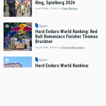
Ring, Spielberg 2026
Aug 05 2026 - 9:15am
,
by
Peter Bachler
Sport
Hard Enduro World Ranking: Red
Bull Romaniacs Finisher Thomas
Bruckner
Aug 05 2026 - 8:41am
,
by
Daniele Alessandro
Sport
Hard Enduro World Ranking:
Lorenz Steinkellner mit
Podiumsplatzierung bei Red Bull
Romaniacs
Aug 05 2026 - 8:24am
,
by
Daniele Alessandro
Sport
Pol Espargaro wird Maverick