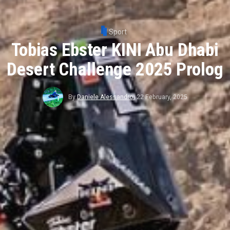
Sport
Tobias Ebster KINI Abu Dhabi
Desert Challenge 2025 Prolog
By
Daniele Alessandro
,
22 February, 2025