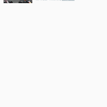
Auto
Startschuss für F1 Pit Lane Walk
am Red Bull Ring gefallen
May 15 2026 - 6:48am
,
by
MR Presse
Auto
ServusTV: 24h Nürburgring – LIVE
May 14 2026 - 8:48pm
,
by
MR Presse
Auto
DTM 2026 - Auer holt sich zweites
Podest im zweiten DTM-Rennen
Apr 28 2026 - 8:51pm
,
by
MR Presse