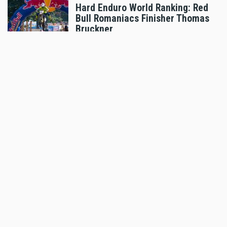
Hard Enduro World Ranking: Red
Bull Romaniacs Finisher Thomas
Bruckner
Aug 05 2026 - 8:41am
,
by
Daniele Alessandro
Sport
Hard Enduro World Ranking:
Lorenz Steinkellner mit
Podiumsplatzierung bei Red Bull
Romaniacs
Aug 05 2026 - 8:24am
,
by
Daniele Alessandro
Sport
Pol Espargaro wird Maverick
Vinales beim GP von
Grossbritannien ersetzen
Aug 04 2026 - 6:18pm
,
by
KTM
Sport