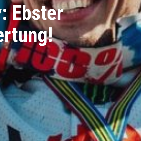
y: Ebster
ertung!