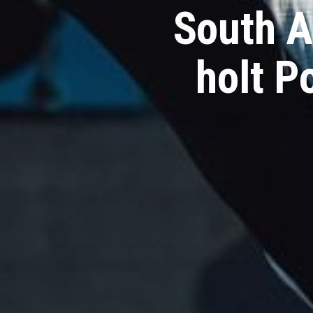
South Af
holt P