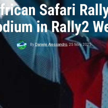
rican Safari Rall
odium in Rally2 W
By
Daniele Alessandro
,
25 May, 2025