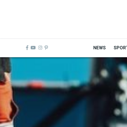
Skip
to
main
content
NEWS
SPOR