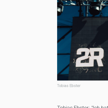
Tobias Ebster
Tobias Ebster:
"Ich ha