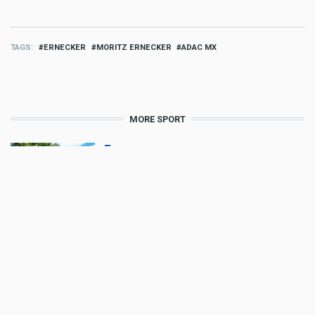
TAGS
ERNECKER
MORITZ ERNECKER
ADAC MX
MORE SPORT
Sport
Frauenpower im Hard Enduro:
Tjaša Fifer P5 Bronze Red Bull
Romaniacs
Aug 08 2026 - 9:19am
,
by
Daniele Alessandro
Sport
Billy Bolt: Renncomeback mit
Wildcard beim EnduroGP Wales
Aug 07 2026 - 7:49am
,
by
Husqvarna