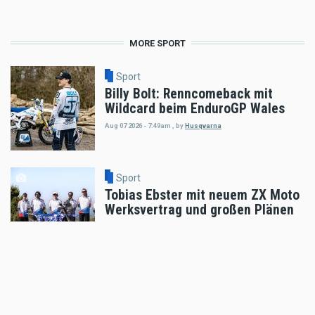
MORE SPORT
Sport
Billy Bolt: Renncomeback mit
Wildcard beim EnduroGP Wales
Aug 07 2026 - 7:49am
,
by
Husqvarna
Sport
Tobias Ebster mit neuem ZX Moto
Werksvertrag und großen Plänen
Aug 06 2026 - 7:58am
,
by
Daniele Alessandro
Sport
Enduro4Kids Nachbericht Red Bull
Ring, Spielberg 2026