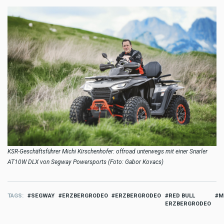
KSR-Geschäftsführer Michi Kirschenhofer: offroad unterwegs mit einer Snarler
AT10W DLX von Segway Powersports (Foto: Gabor Kovacs)
TAGS
SEGWAY
ERZBERGRODEO
ERZBERGRODEO
RED BULL
M
ERZBERGRODEO