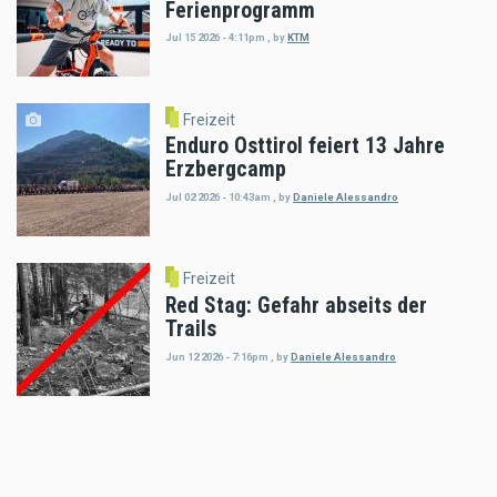
Ferienprogramm
Jul 15 2026 - 4:11pm
,
by
KTM
Freizeit
Enduro Osttirol feiert 13 Jahre
Erzbergcamp
Jul 02 2026 - 10:43am
,
by
Daniele Alessandro
Freizeit
Red Stag: Gefahr abseits der
Trails
Jun 12 2026 - 7:16pm
,
by
Daniele Alessandro
Freizeit
Vom spielerischen Glücke am
Fuße des Eisernen Giganten