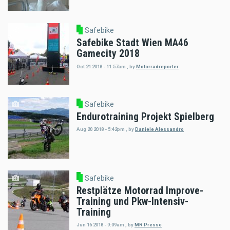
Safebike
Safebike Stadt Wien MA46
Gamecity 2018
Oct 21 2018 - 11:57am
,
by
Motorradreporter
Safebike
Endurotraining Projekt Spielberg
Aug 20 2018 - 5:42pm
,
by
Daniele Alessandro
Safebike
Restplätze Motorrad Improve-
Training und Pkw-Intensiv-
Training
Jun 16 2018 - 9:09am
,
by
MR Presse