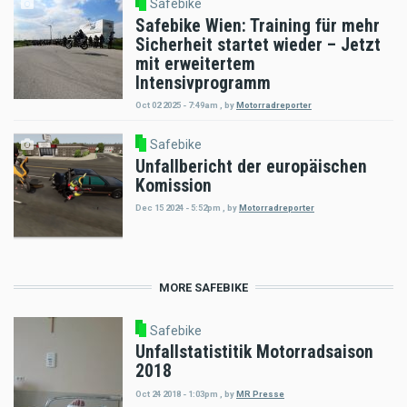
Safebike
Safebike Wien: Training für mehr
Sicherheit startet wieder – Jetzt
mit erweitertem
Intensivprogramm
Oct 02 2025 - 7:49am
,
by
Motorradreporter
Safebike
Unfallbericht der europäischen
Komission
Dec 15 2024 - 5:52pm
,
by
Motorradreporter
MORE SAFEBIKE
Safebike
Unfallstatistitik Motorradsaison
2018
Oct 24 2018 - 1:03pm
,
by
MR Presse