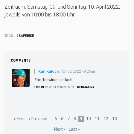
Zeitraum: Samstag, 09. und Sonntag, 10. April 2022,
jeweils von 10:00 bis 18:00 Uhr
TAGS
SAFEBIKE
COMMENTS
Karl Katoch
,
Apr 02 2022 - 9:26am
#treffenwirunseinfach
LOG IN
TO POST COMMENTS
PERMALINK
Pagination
First
« First
Previous
‹ Previous
…
Page
5
Page
6
Page
7
Page
8
Current
9
Page
10
Page
11
Page
12
Page
13
…
page
page
page
Next
Next ›
Last
Last »