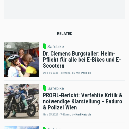
page
page
RELATED
Safebike
Dr. Clemens Burgstaller: Helm-
Pflicht für alle bei E-Bikes und E-
Scootern
Dec 02 2025 - 5:40pm
,
by
MR Presse
Safebike
PROFIL-Bericht: Verfehlte Kritik &
notwendige Klarstellung – Enduro
& Polizei Wien
Nov 25 2025 - 7:43pm
,
by
Karl Katoch