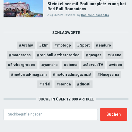
Steinkellner mit Podiumsplatzierung bei
Red Bull Romaniacs
Aug 05 2026 - 8:24am
,
by
Daniele Alessandro
SCHLAGWORTE
Archiv
ktm
motogp
Sport
enduro
motocross
red bull erzbergrodeo
gasgas
Szene
Erzbergrodeo
yamaha
eicma
ServusTV
video
motorrad-magazin
motorradmagazin.at
Husqvarna
Trial
Honda
ducati
SUCHE IN ÜBER 12.000 ARTIKEL
Search