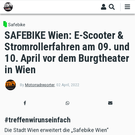
Skip
to
main
content
Safebike
SAFEBIKE Wien: E-Scooter &
Stromrollerfahren am 09. und
10. April vor dem Burgtheater
in Wien
By
Motorradreporter
,
02 April, 2022
#treffenwirunseinfach
Die Stadt Wien erweitert die „Safebike Wien“