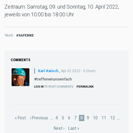
Zeitraum: Samstag, 09. und Sonntag, 10. April 2022,
jeweils von 10:00 bis 18:00 Uhr
TAGS
SAFEBIKE
COMMENTS
Karl Katoch
,
Apr 02 2022 - 9:26am
#treffenwirunseinfach
LOG IN
TO POST COMMENTS
PERMALINK
Pagination
First
« First
Previous
‹ Previous
…
Page
4
Page
5
Page
6
Page
7
Current
8
Page
9
Page
10
Page
11
Page
12
…
page
page
page
Next
Next ›
Last
Last »