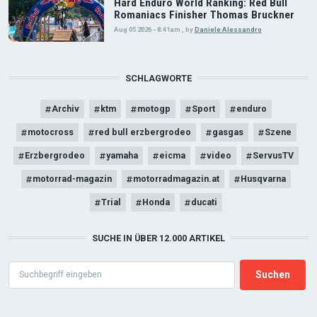
Hard Enduro World Ranking: Red Bull
Romaniacs Finisher Thomas Bruckner
Aug 05 2026 - 8:41am
,
by
Daniele Alessandro
SCHLAGWORTE
Archiv
ktm
motogp
Sport
enduro
motocross
red bull erzbergrodeo
gasgas
Szene
Erzbergrodeo
yamaha
eicma
video
ServusTV
motorrad-magazin
motorradmagazin.at
Husqvarna
Trial
Honda
ducati
SUCHE IN ÜBER 12.000 ARTIKEL
Search