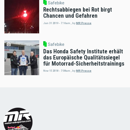
Safebike
Rechtsabbiegen bei Rot birgt
Chancen und Gefahren
Jan 31 2019 - 7:16am
,
by
MR Presse
Safebike
Das Honda Safety Institute erhält
das Europäische Qualitätssiegel
für Motorrad-Sicherheitstrainings
Nov 15 2018 - 7:08am
,
by
MR Presse
Load
More