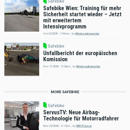
Safebike
Safebike Wien: Training für mehr
Sicherheit startet wieder – Jetzt
mit erweitertem
Intensivprogramm
Oct 02 2025 - 7:49am
,
by
Motorradreporter
Safebike
Unfallbericht der europäischen
Komission
Dec 15 2024 - 5:52pm
,
by
Motorradreporter
MORE SAFEBIKE
Safebike
ServusTV: Neue Airbag-
Technologie für Motorradfahrer
Mar 02 2020 - 3:17pm
,
by
MR Presse