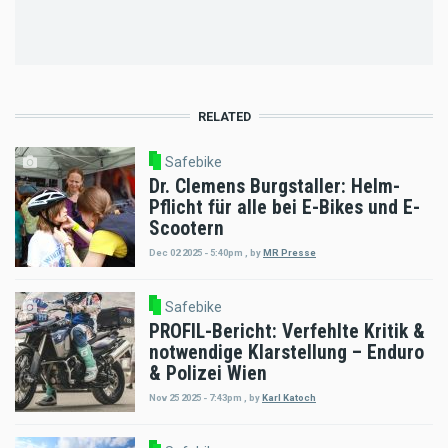
page
page
RELATED
Safebike
Dr. Clemens Burgstaller: Helm-
Pflicht für alle bei E-Bikes und E-
Scootern
Dec 02 2025 - 5:40pm
,
by
MR Presse
Safebike
PROFIL-Bericht: Verfehlte Kritik &
notwendige Klarstellung – Enduro
& Polizei Wien
Nov 25 2025 - 7:43pm
,
by
Karl Katoch