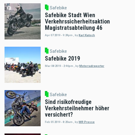
Safebike
Safebike Stadt Wien
Verkehrssicherheitsaktion
Magistratsabteilung 46
Apr 07 2019 - 9:24pm
,
by
Karl Katoch
Safebike
Safebike 2019
Mar 08 2019 - 2:46pm
,
by
Motorradreporter
Safebike
Sind risikofreudige
Verkehrsteilnehmer höher
versichert?
Feb 05 2019 - 8:20am
,
by
MR Presse