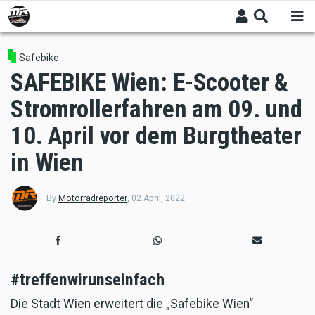
Skip
to
main
content
Safebike
SAFEBIKE Wien: E-Scooter &
Stromrollerfahren am 09. und
10. April vor dem Burgtheater
in Wien
By
Motorradreporter
,
02 April, 2022
#treffenwirunseinfach
Die Stadt Wien erweitert die „Safebike Wien“