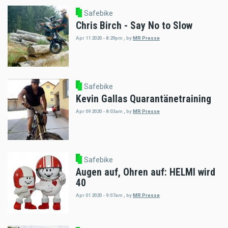
Safebike
Chris Birch - Say No to Slow
Apr 11 2020 - 8:29pm
,
by
MR Presse
Safebike
Kevin Gallas Quarantänetraining
Apr 09 2020 - 8:03am
,
by
MR Presse
Safebike
Augen auf, Ohren auf: HELMI wird
40
Apr 01 2020 - 9:07am
,
by
MR Presse