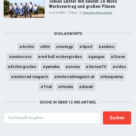
Tobias Ebster mit neuem ZX Moto
Werksvertrag und großen Plänen
Aug 06 2026 - 7:58am
,
by
Daniele Alessandro
SCHLAGWORTE
Archiv
ktm
motogp
Sport
enduro
motocross
red bull erzbergrodeo
gasgas
Szene
Erzbergrodeo
yamaha
eicma
ServusTV
video
motorrad-magazin
motorradmagazin.at
Husqvarna
Trial
Honda
ducati
SUCHE IN ÜBER 12.000 ARTIKEL
Search