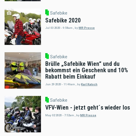
Safebike
Safebike 2020
Jul 03 2020 - 9:58am
,
by
MR Presse
Safebike
Brülle „Safebike Wien“ und du
bekommst ein Geschenk und 10%
Rabatt beim Einkauf
Jun 29 2020 - 11:46am
,
by
Karl Katoch
Safebike
VFV-Wien - jetzt geht´s wieder los
May 02 2020 - 7:52am
,
by
MR Presse