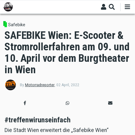
Skip
to
main
content
Safebike
SAFEBIKE Wien: E-Scooter &
Stromrollerfahren am 09. und
10. April vor dem Burgtheater
in Wien
By
Motorradreporter
,
02 April, 2022
#treffenwirunseinfach
Die Stadt Wien erweitert die „Safebike Wien“