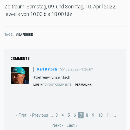
Zeitraum: Samstag, 09. und Sonntag, 10. April 2022,
jeweils von 10:00 bis 18:00 Uhr
TAGS
SAFEBIKE
COMMENTS
Karl Katoch
,
Apr 02 2022 - 9:26am
#treffenwirunseinfach
LOG IN
TO POST COMMENTS
PERMALINK
Pagination
First
« First
Previous
‹ Previous
…
Page
3
Page
4
Page
5
Page
6
Current
7
Page
8
Page
9
Page
10
Page
11
…
page
page
page
Next
Next ›
Last
Last »