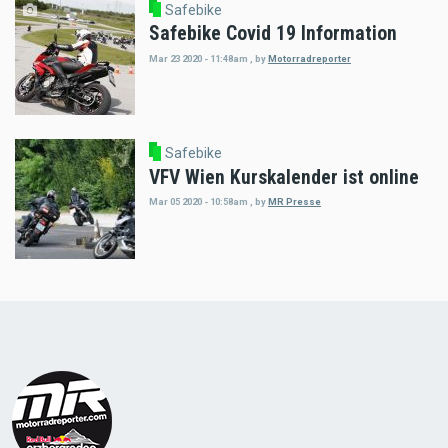
Safebike
Safebike Covid 19 Information
Mar 23 2020 - 11:48am
,
by
Motorradreporter
Safebike
VFV Wien Kurskalender ist online
Mar 05 2020 - 10:58am
,
by
MR Presse
Load
More