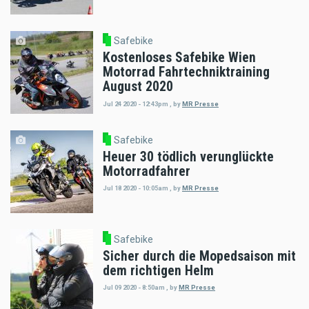
Safebike
Kostenloses Safebike Wien
Motorrad Fahrtechniktraining
August 2020
Jul 24 2020 - 12:43pm
,
by
MR Presse
Safebike
Heuer 30 tödlich verunglückte
Motorradfahrer
Jul 18 2020 - 10:05am
,
by
MR Presse
Safebike
Sicher durch die Mopedsaison mit
dem richtigen Helm
Jul 09 2020 - 8:50am
,
by
MR Presse