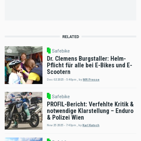
page
page
RELATED
Safebike
Dr. Clemens Burgstaller: Helm-
Pflicht für alle bei E-Bikes und E-
Scootern
Dec 02 2025 - 5:40pm
,
by
MR Presse
Safebike
PROFIL-Bericht: Verfehlte Kritik &
notwendige Klarstellung – Enduro
& Polizei Wien
Nov 25 2025 - 7:43pm
,
by
Karl Katoch