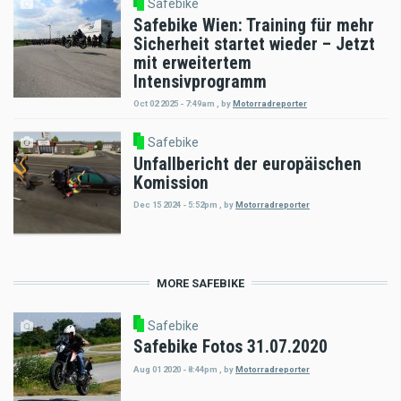
Safebike
Safebike Wien: Training für mehr
Sicherheit startet wieder – Jetzt
mit erweitertem
Intensivprogramm
Oct 02 2025 - 7:49am
,
by
Motorradreporter
Safebike
Unfallbericht der europäischen
Komission
Dec 15 2024 - 5:52pm
,
by
Motorradreporter
MORE SAFEBIKE
Safebike
Safebike Fotos 31.07.2020
Aug 01 2020 - 8:44pm
,
by
Motorradreporter