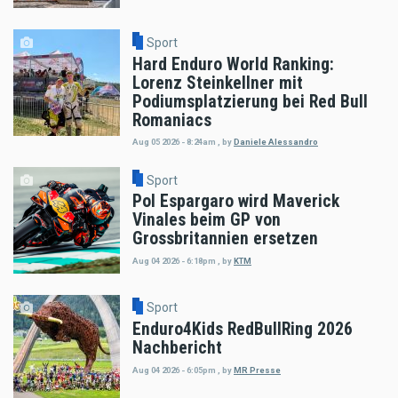
Sport
Hard Enduro World Ranking:
Lorenz Steinkellner mit
Podiumsplatzierung bei Red Bull
Romaniacs
Aug 05 2026 - 8:24am
,
by
Daniele Alessandro
Sport
Pol Espargaro wird Maverick
Vinales beim GP von
Grossbritannien ersetzen
Aug 04 2026 - 6:18pm
,
by
KTM
Sport
Enduro4Kids RedBullRing 2026
Nachbericht
Aug 04 2026 - 6:05pm
,
by
MR Presse