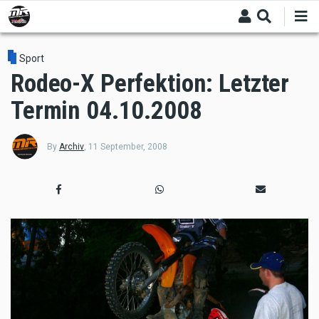
Skip
to
main
content
Sport
Rodeo-X Perfektion: Letzter
Termin 04.10.2008
By
Archiv
,
11 September, 2008