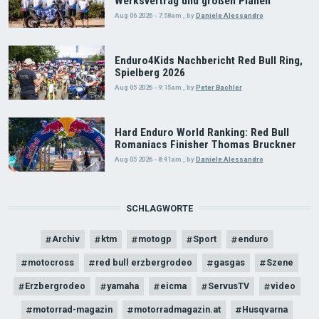
Werksvertrag und großen Plänen
Aug 06 2026 - 7:58am
,
by
Daniele Alessandro
Enduro4Kids Nachbericht Red Bull Ring,
Spielberg 2026
Aug 05 2026 - 9:15am
,
by
Peter Bachler
Hard Enduro World Ranking: Red Bull
Romaniacs Finisher Thomas Bruckner
Aug 05 2026 - 8:41am
,
by
Daniele Alessandro
SCHLAGWORTE
Archiv
ktm
motogp
Sport
enduro
motocross
red bull erzbergrodeo
gasgas
Szene
Erzbergrodeo
yamaha
eicma
ServusTV
video
motorrad-magazin
motorradmagazin.at
Husqvarna