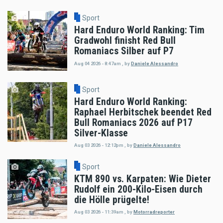
Sport
Hard Enduro World Ranking: Tim
Gradwohl finisht Red Bull
Romaniacs Silber auf P7
Aug 04 2026 - 8:47am
,
by
Daniele Alessandro
Sport
Hard Enduro World Ranking:
Raphael Herbitschek beendet Red
Bull Romaniacs 2026 auf P17
Silver-Klasse
Aug 03 2026 - 12:12pm
,
by
Daniele Alessandro
Sport
KTM 890 vs. Karpaten: Wie Dieter
Rudolf ein 200-Kilo-Eisen durch
die Hölle prügelte!
Aug 03 2026 - 11:39am
,
by
Motorradreporter