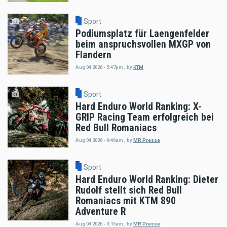
Sport
Podiumsplatz für Laengenfelder
beim anspruchsvollen MXGP von
Flandern
Aug 04 2026 - 5:47pm
,
by
KTM
Sport
Hard Enduro World Ranking: X-
GRIP Racing Team erfolgreich bei
Red Bull Romaniacs
Aug 04 2026 - 9:46am
,
by
MR Presse
Sport
Hard Enduro World Ranking: Dieter
Rudolf stellt sich Red Bull
Romaniacs mit KTM 890
Adventure R
Aug 04 2026 - 9:15am
,
by
MR Presse