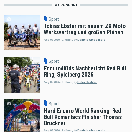
MORE SPORT
Sport
Tobias Ebster mit neuem ZX Moto
Werksvertrag und großen Plänen
Aug 06 2026 - 7:58am
,
by
Daniele Alessandro
Sport
Enduro4Kids Nachbericht Red Bull
Ring, Spielberg 2026
Aug 05 2026 - 9:15am
,
by
Peter Bachler
Sport
Hard Enduro World Ranking: Red
Bull Romaniacs Finisher Thomas
Bruckner
Aug 05 2026 - 8:41am
,
by
Daniele Alessandro