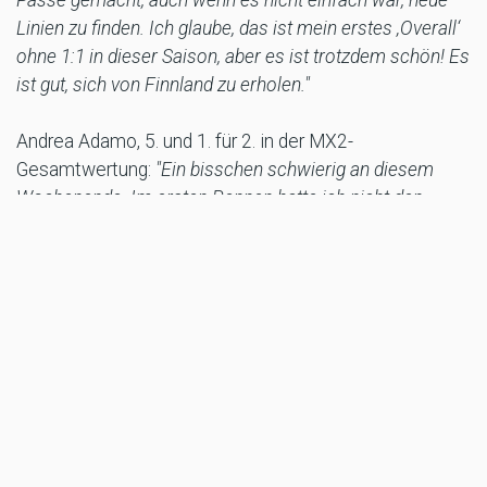
Linien zu finden. Ich glaube, das ist mein erstes ‚Overall‘
ohne 1:1 in dieser Saison, aber es ist trotzdem schön! Es
ist gut, sich von Finnland zu erholen."
Andrea Adamo, 5. und 1. für 2. in der MX2-
Gesamtwertung:
"Ein bisschen schwierig an diesem
Wochenende. Im ersten Rennen hatte ich nicht den
besten Start, dann stürzte ich und musste mich wieder
aufrappeln. Ich denke, ich habe es ganz gut
hinbekommen, dort anzukommen, wo ich war, aber im
zweiten Lauf habe ich das getan, was ich wirklich tun
musste. Super! Lasst uns so weitermachen. Es liegen
noch viele GPs vor uns."
Sacha Coenen, 2. und 8. für den 4. Platz in der MX2-
Gesamtwertung:
"Ich hatte nicht die besten Starts an
diesem Wochenende und mein Fahrstil war