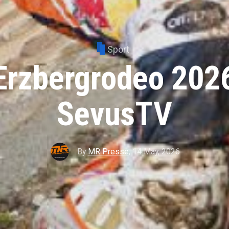
Sport
Erzbergrodeo 202
SevusTV
By
MR Presse
,
14 May, 2026