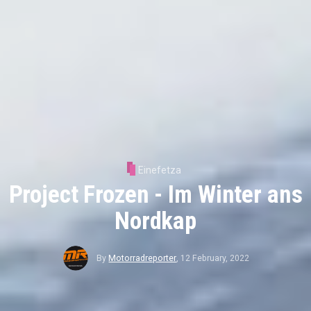
Einefetza
Project Frozen - Im Winter ans
Nordkap
By
Motorradreporter
,
12 February, 2022