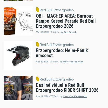
Red Bull Erzbergrodeo
OBI - MACHER AREA: Burnout-
Rampe Kessel Parade Red Bull
Erzbergrodeo 2026
May 24 2026 - 6:27pm
,
by
Karl Katoch
Red Bull Erzbergrodeo
Erzbergrodeo: Helm-Panik
umsonst
Apr 20 2026 - 7:16am
,
by
Motorradreporter
Red Bull Erzbergrodeo
Das individuelle Red Bull
Erzbergrodeo RIDER SHIRT 2026
Apr 19 2026 - 7:57am
,
by
Hermann Klosterwitz