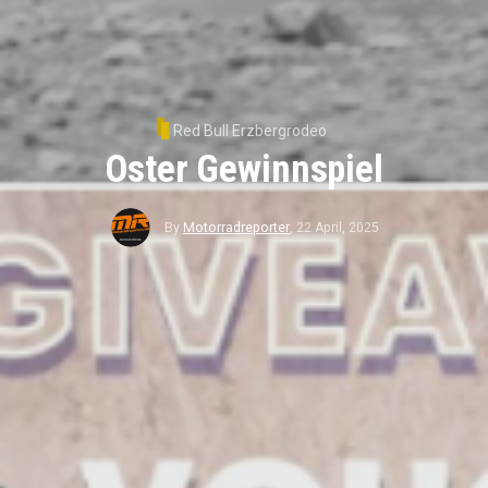
Red Bull Erzbergrodeo
Oster Gewinnspiel
By
Motorradreporter
,
22 April, 2025