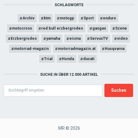
SCHLAGWORTE
Archiv
ktm
motogp
Sport
enduro
motocross
red bull erzbergrodeo
gasgas
Szene
Erzbergrodeo
yamaha
eicma
ServusTV
video
motorrad-magazin
motorradmagazin.at
Husqvarna
Trial
Honda
ducati
SUCHE IN ÜBER 12.000 ARTIKEL
Search
MR © 2026