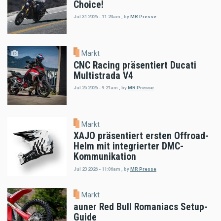
Choice!
Jul 31 2026 - 11:23am
,
by
MR Presse
Markt
CNC Racing präsentiert Ducati
Multistrada V4
Jul 25 2026 - 9:21am
,
by
MR Presse
Markt
XAJO präsentiert ersten Offroad-
Helm mit integrierter DMC-
Kommunikation
Jul 23 2026 - 11:06am
,
by
MR Presse
Markt
auner Red Bull Romaniacs Setup-
Guide