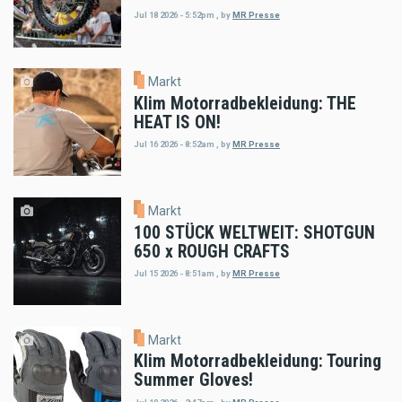
Jul 18 2026 - 5:52pm
,
by
MR Presse
Markt
Klim Motorradbekleidung: THE
HEAT IS ON!
Jul 16 2026 - 8:52am
,
by
MR Presse
Markt
100 STÜCK WELTWEIT: SHOTGUN
650 x ROUGH CRAFTS
Jul 15 2026 - 8:51am
,
by
MR Presse
Markt
Klim Motorradbekleidung: Touring
Summer Gloves!