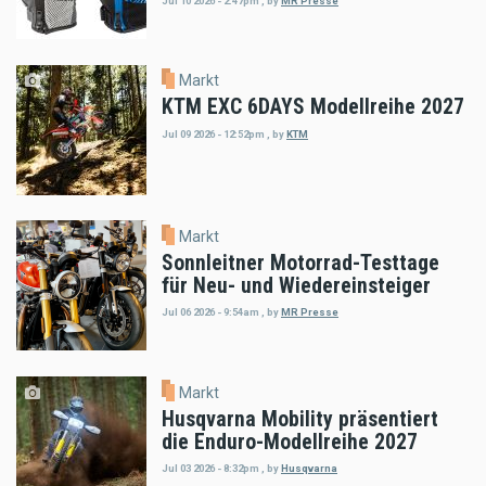
Jul 10 2026 - 2:47pm
,
by
MR Presse
Markt
KTM EXC 6DAYS Modellreihe 2027
Jul 09 2026 - 12:52pm
,
by
KTM
Markt
Sonnleitner Motorrad-Testtage
für Neu- und Wiedereinsteiger
Jul 06 2026 - 9:54am
,
by
MR Presse
Markt
Husqvarna Mobility präsentiert
die Enduro-Modellreihe 2027
Jul 03 2026 - 8:32pm
,
by
Husqvarna