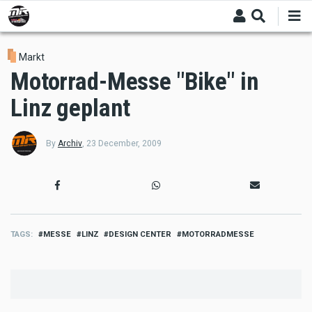
Skip
to
main
content
Markt
Motorrad-Messe "Bike" in
Linz geplant
By
Archiv
,
23 December, 2009
TAGS
MESSE
LINZ
DESIGN CENTER
MOTORRADMESSE