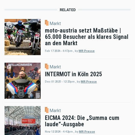
RELATED
Markt
moto-austria setzt Maßstäbe |
65.000 Besucher als klares Signal
an den Markt
Feb 17 2026 - 6:47pm
,
by
MR Presse
Markt
INTERMOT in Köln 2025
Dec 01 2025 - 12:23pm
,
by
MR Presse
Markt
EICMA 2024: Die „Summa cum
laude“-Ausgabe
Nov 12 2024 - 4:42pm
,
by
MR Presse