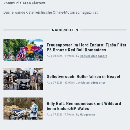
kommunizieren Klartext.
Das leiwande österreichische Online-Motorradmagazin.at
NACHRICHTEN
Frauenpower im Hard Enduro: Tjaša Fifer
P5 Bronze Red Bull Romaniacs
Aug 08 2026 - 9:19am
,
by
Daniele Alessandro
Selbstversuch: Rollerfahren in Neapel
Aug 07 2026 - 10:07am
,
by
Motorradreporter
Billy Bolt: Renncomeback mit Wildcard
beim EnduroGP Wales
Aug 07 2026 - 7:49am
,
by
Husqvarna