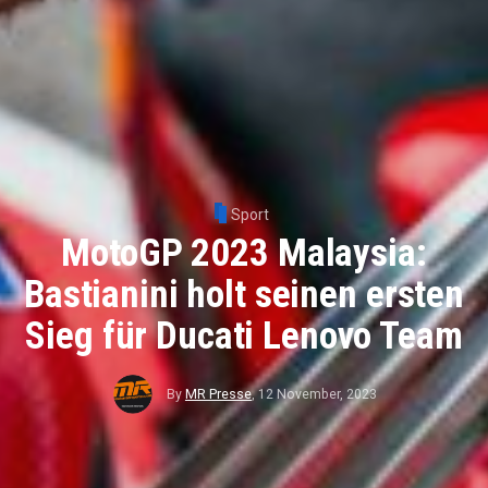
Sport
MotoGP 2023 Malaysia:
Bastianini holt seinen ersten
Sieg für Ducati Lenovo Team
By
MR Presse
,
12 November, 2023