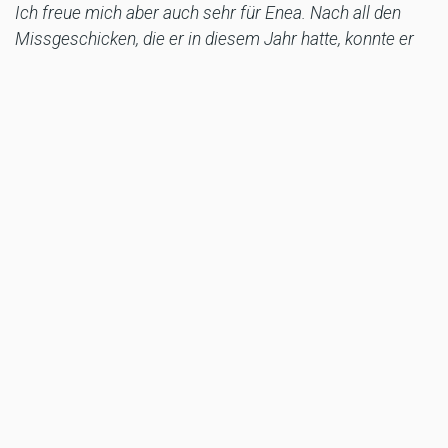
Ich freue mich aber auch sehr für Enea. Nach all den
Missgeschicken, die er in diesem Jahr hatte, konnte er
endlich ein sehr wichtiges Ergebnis erzielen, das ihm
und dem ganzen Team Auftrieb und Selbstvertrauen gibt.
Glückwunsch auch an Pecco, der mit seinem dritten
Platz nach einem starken Wochenende den Tag für uns
noch schöner gemacht hat!"
Die neunzehnte Runde der MotoGP-Weltmeisterschaft
- der Grand Prix von Katar - wird in einer Woche, vom 17.
bis 19. November, auf dem Losail International Circuit
ausgetragen.
TAGS
MOTOGP
DUCATI LENOVO TEAM