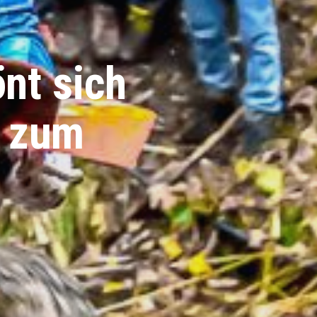
nt sich
d zum
5