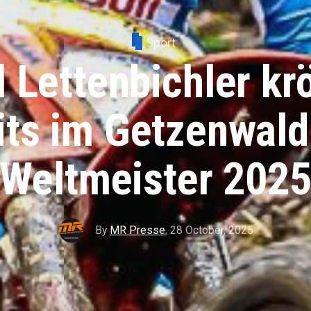
Sport
 Lettenbichler krö
its im Getzenwal
Weltmeister 202
By
MR Presse
,
28 October, 2025