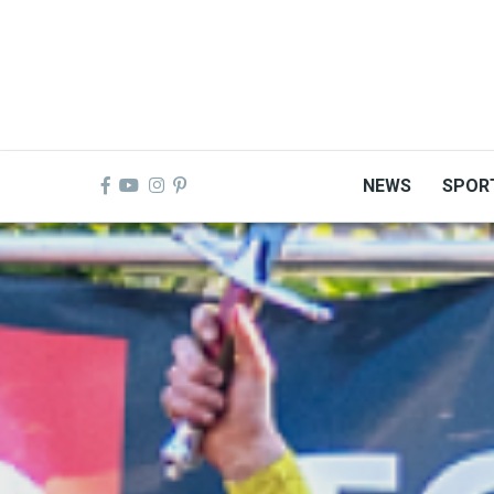
Skip
to
main
content
NEWS
SPOR