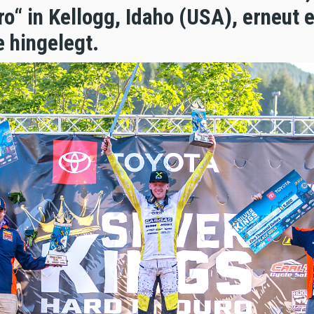
o“ in Kellogg, Idaho (USA), erneut e
 hingelegt.