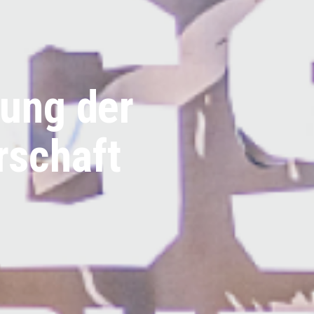
rung der
rschaft