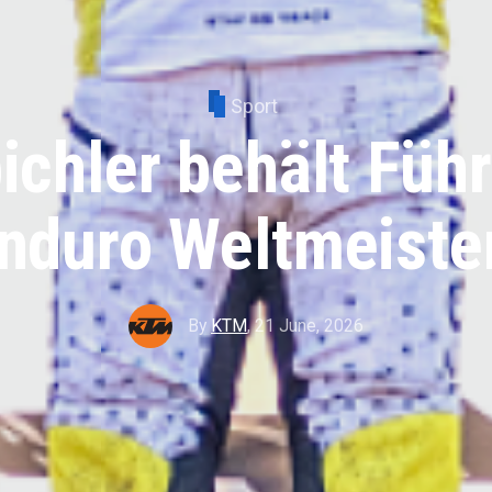
Sport
ichler behält Füh
nduro Weltmeiste
By
KTM
,
21 June, 2026