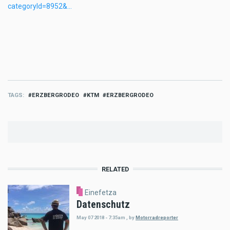
categoryId=8952&…
TAGS
ERZBERGRODEO
KTM
ERZBERGRODEO
RELATED
Einefetza
Datenschutz
May 07 2018 - 7:35am
,
by
Motorradreporter