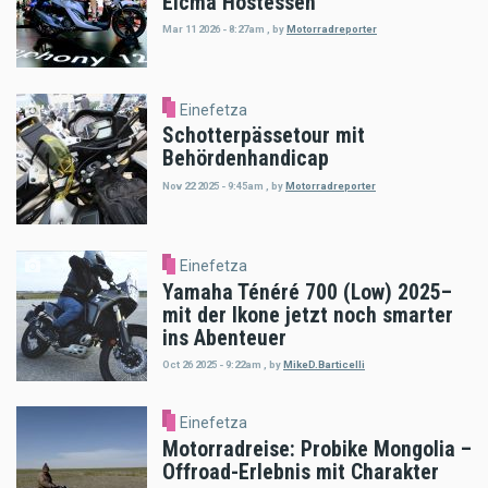
Eicma Hostessen
Mar 11 2026 - 8:27am
,
by
Motorradreporter
Einefetza
Schotterpässetour mit
Behördenhandicap
Nov 22 2025 - 9:45am
,
by
Motorradreporter
Einefetza
Yamaha Ténéré 700 (Low) 2025–
mit der Ikone jetzt noch smarter
ins Abenteuer
Oct 26 2025 - 9:22am
,
by
MikeD.Barticelli
Einefetza
Motorradreise: Probike Mongolia –
Offroad-Erlebnis mit Charakter