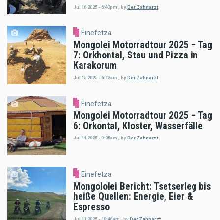
Jul 16 2025 - 6:43pm
,
by
Der Zahnarzt
Einefetza
Mongolei Motorradtour 2025 – Tag
7: Orkhontal, Stau und Pizza in
Karakorum
Jul 15 2025 - 6:13am
,
by
Der Zahnarzt
Einefetza
Mongolei Motorradtour 2025 – Tag
6: Orkontal, Kloster, Wasserfälle
Jul 14 2025 - 8:05am
,
by
Der Zahnarzt
Einefetza
Mongololei Bericht: Tsetserleg bis
heiße Quellen: Energie, Eier &
Espresso
Jul 11 2025 - 10:46am
,
by
Der Zahnarzt