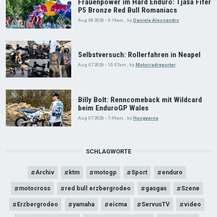
Frauenpower im Hard Enduro: Tjaša Fifer
P5 Bronze Red Bull Romaniacs
Aug 08 2026 - 9:19am
,
by
Daniele Alessandro
Selbstversuch: Rollerfahren in Neapel
Aug 07 2026 - 10:07am
,
by
Motorradreporter
Billy Bolt: Renncomeback mit Wildcard
beim EnduroGP Wales
Aug 07 2026 - 7:49am
,
by
Husqvarna
SCHLAGWORTE
Archiv
ktm
motogp
Sport
enduro
motocross
red bull erzbergrodeo
gasgas
Szene
Erzbergrodeo
yamaha
eicma
ServusTV
video