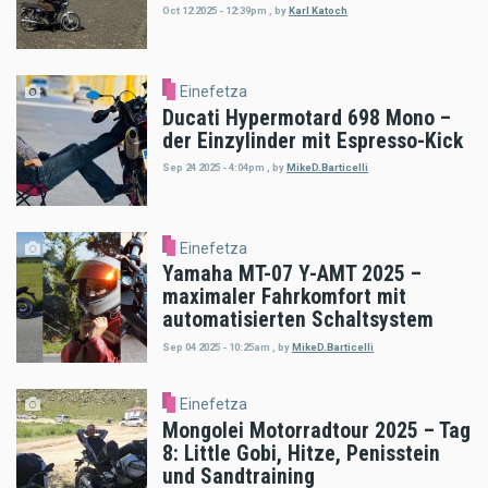
Oct 12 2025 - 12:39pm
,
by
Karl Katoch
Einefetza
Ducati Hypermotard 698 Mono –
der Einzylinder mit Espresso-Kick
Sep 24 2025 - 4:04pm
,
by
MikeD.Barticelli
Einefetza
Yamaha MT-07 Y-AMT 2025 –
maximaler Fahrkomfort mit
automatisierten Schaltsystem
Sep 04 2025 - 10:25am
,
by
MikeD.Barticelli
Einefetza
Mongolei Motorradtour 2025 – Tag
8: Little Gobi, Hitze, Penisstein
und Sandtraining