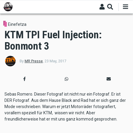
Skip
to
main
content
Einefetza
KTM TPI Fuel Injection:
Bonmont 3
By
MR Presse
,
23 May, 2017
Sebas Romero. Dieser Fotograf ist nicht nur ein Fotograf. Er ist
DER Fotograf. Aus dem Hause Black and Rad hat er sich ganz der
Mode verschrieben. Warum er jetzt Motorräder fotografiert,
vorallem speziell für KTM, wissen wir nicht. Aber
freundlicherweise hat er mit uns ganz kommod gesprochen.