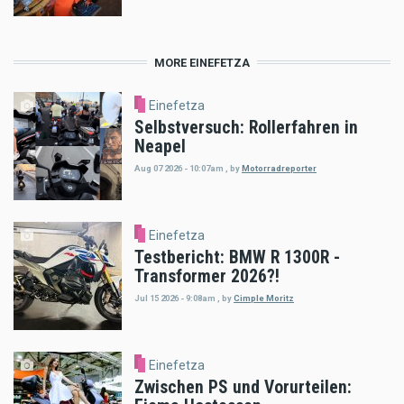
MORE EINEFETZA
Einefetza
Selbstversuch: Rollerfahren in
Neapel
Aug 07 2026 - 10:07am
,
by
Motorradreporter
Einefetza
Testbericht: BMW R 1300R -
Transformer 2026?!
Jul 15 2026 - 9:08am
,
by
Cimple Moritz
Einefetza
Zwischen PS und Vorurteilen: