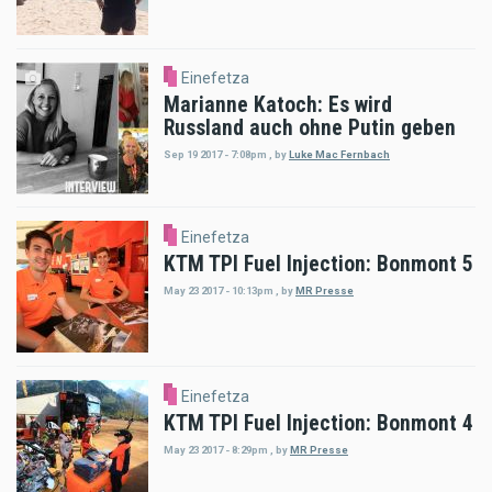
Einefetza
Marianne Katoch: Es wird
Russland auch ohne Putin geben
Sep 19 2017 - 7:08pm
,
by
Luke Mac Fernbach
Einefetza
KTM TPI Fuel Injection: Bonmont 5
May 23 2017 - 10:13pm
,
by
MR Presse
Einefetza
KTM TPI Fuel Injection: Bonmont 4
May 23 2017 - 8:29pm
,
by
MR Presse