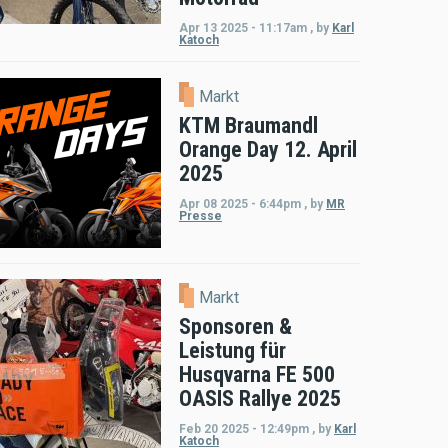
Apr 13 2025 - 11:17am
,
by
Karl
Katoch
Markt
KTM Braumandl
Orange Day 12. April
2025
Apr 08 2025 - 6:44pm
,
by
MR
Presse
Markt
Sponsoren &
Leistung für
Husqvarna FE 500
OASIS Rallye 2025
Feb 20 2025 - 12:49pm
,
by
Karl
Katoch