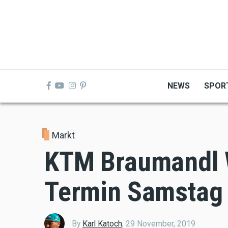
Skip
to
main
content
NEWS
SPOR
Markt
KTM Braumandl 
Termin Samstag 
By
Karl Katoch
,
29 November, 2019