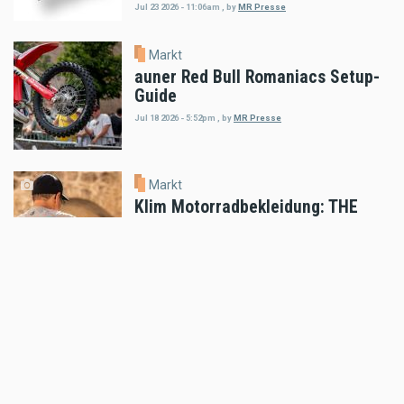
Jul 23 2026 - 11:06am
,
by
MR Presse
Markt
auner Red Bull Romaniacs Setup-
Guide
Jul 18 2026 - 5:52pm
,
by
MR Presse
Markt
Klim Motorradbekleidung: THE
HEAT IS ON!
Jul 16 2026 - 8:52am
,
by
MR Presse
Markt
100 STÜCK WELTWEIT: SHOTGUN
650 x ROUGH CRAFTS
Jul 15 2026 - 8:51am
,
by
MR Presse