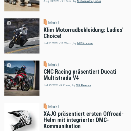
Aug 03 2026 - 9:37am
,
by
Motorradreporter
Markt
Klim Motorradbekleidung: Ladies'
Choice!
Jul 31 2026 - 11:23am
,
by
MR Presse
Markt
CNC Racing präsentiert Ducati
Multistrada V4
Jul 25 2026 - 9:21am
,
by
MR Presse
Markt
XAJO präsentiert ersten Offroad-
Helm mit integrierter DMC-
Kommunikation