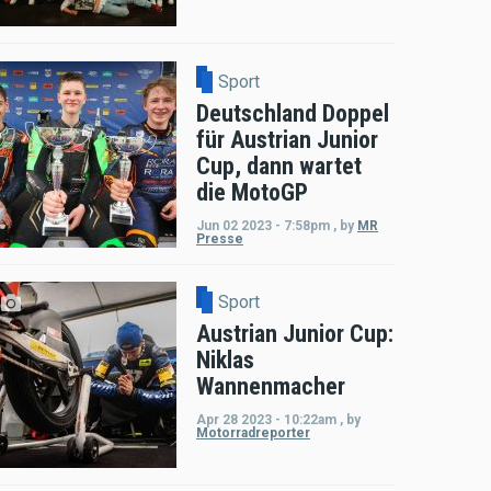
Sport
Deutschland Doppel
für Austrian Junior
Cup, dann wartet
die MotoGP
Jun 02 2023 - 7:58pm
,
by
MR
Presse
Sport
Austrian Junior Cup:
Niklas
Wannenmacher
Apr 28 2023 - 10:22am
,
by
Motorradreporter