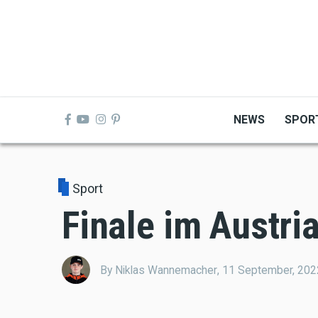
Skip
to
main
content
NEWS
SPOR
Sport
Finale im Austri
By
Niklas Wannemacher
,
11 September, 202