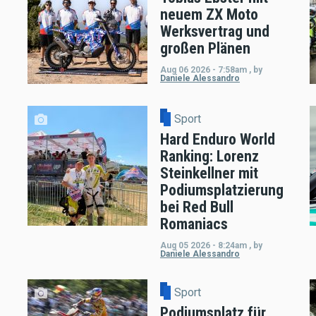
neuem ZX Moto
Werksvertrag und
großen Plänen
Aug 06 2026 - 7:58am
,
by
Daniele Alessandro
Sport
Hard Enduro World
Ranking: Lorenz
Steinkellner mit
Podiumsplatzierung
bei Red Bull
Romaniacs
Aug 05 2026 - 8:24am
,
by
Daniele Alessandro
Sport
Podiumsplatz für