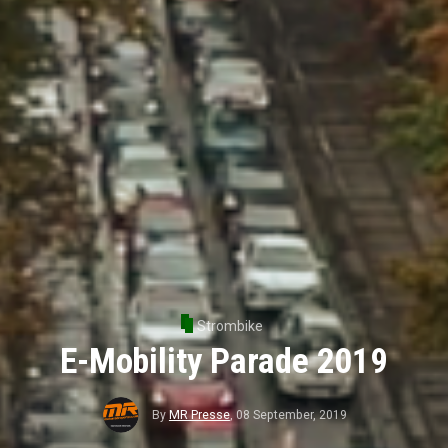
Strombike
E-Mobility Parade 2019
By
MR Presse
,
08 September, 2019