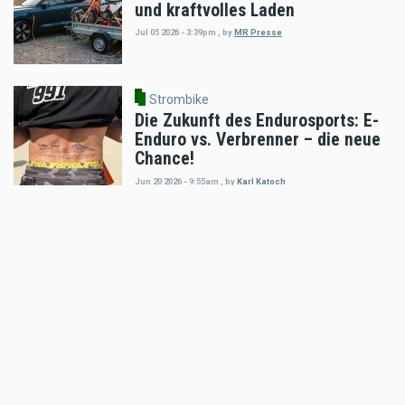
und kraftvolles Laden
Jul 05 2026 - 3:39pm
,
by
MR Presse
Strombike
Die Zukunft des Endurosports: E-
Enduro vs. Verbrenner – die neue
Chance!
Jun 20 2026 - 9:55am
,
by
Karl Katoch
Strombike
Die neue HMW Fox E im harten
Erzberg-Einsatz
Jun 16 2026 - 8:22am
,
by
Motorradreporter
Strombike
KTM Freeride-E 27 PS 2027 vs.
Stark Varg EX-80 PS