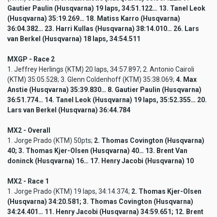
Gautier Paulin (Husqvarna) 19 laps, 34:51.122… 13. Tanel Leok
(Husqvarna) 35:19.269… 18. Matiss Karro (Husqvarna)
36:04.382… 23. Harri Kullas (Husqvarna) 38:14.010… 26. Lars
van Berkel (Husqvarna) 18 laps, 34:54.511
MXGP - Race 2
1. Jeffrey Herlings (KTM) 20 laps, 34:57.897; 2. Antonio Cairoli
(KTM) 35:05.528; 3. Glenn Coldenhoff (KTM) 35:38.069;
4. Max
Anstie (Husqvarna) 35:39.830… 8. Gautier Paulin (Husqvarna)
36:51.774… 14. Tanel Leok (Husqvarna) 19 laps, 35:52.355… 20.
Lars van Berkel (Husqvarna) 36:44.784
MX2 - Overall
1. Jorge Prado (KTM) 50pts;
2. Thomas Covington (Husqvarna)
40; 3. Thomas Kjer-Olsen (Husqvarna) 40… 13. Brent Van
doninck (Husqvarna) 16… 17. Henry Jacobi (Husqvarna) 10
MX2 - Race 1
1. Jorge Prado (KTM) 19 laps, 34:14.374;
2. Thomas Kjer-Olsen
(Husqvarna) 34:20.581; 3. Thomas Covington (Husqvarna)
34:24.401… 11. Henry Jacobi (Husqvarna) 34:59.651; 12. Brent