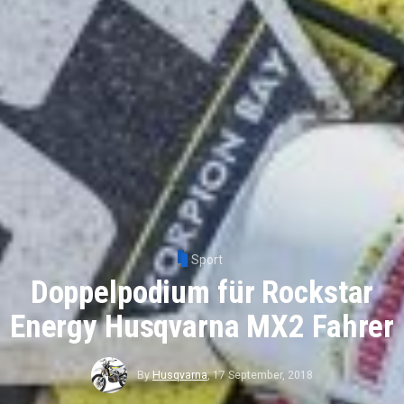
Sport
Doppelpodium für Rockstar
Energy Husqvarna MX2 Fahrer
By
Husqvarna
,
17 September, 2018