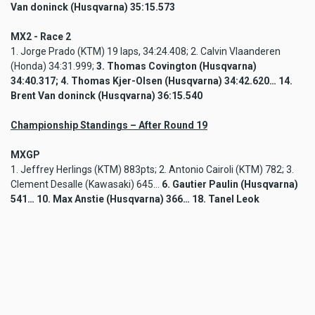
Van doninck (Husqvarna) 35:15.573
MX2 - Race 2
1. Jorge Prado (KTM) 19 laps, 34:24.408; 2. Calvin Vlaanderen
(Honda) 34:31.999;
3. Thomas Covington (Husqvarna)
34:40.317; 4. Thomas Kjer-Olsen (Husqvarna) 34:42.620… 14.
Brent Van doninck (Husqvarna) 36:15.540
Championship Standings – After Round 19
MXGP
1. Jeffrey Herlings (KTM) 883pts; 2. Antonio Cairoli (KTM) 782; 3.
Clement Desalle (Kawasaki) 645…
6. Gautier Paulin (Husqvarna)
541… 10. Max Anstie (Husqvarna) 366… 18. Tanel Leok
(Husqvarna) 131… 28. Harri Kullas (Husqvarna) 18… 31. Lewis
Stewart (Husqvarna) 13… 41. Ander Valentin (Husqvarna) 8; 35.
Aidi Lazaroni (Husqvarna) 6; 36. Rizky Hanif Kusparwanto
(Husqvarna) 6… 44. Matiss Karro (Husqvarna) 3… 51. Klemen
Gercar (Husqvarna) 2; 52. Lars van Berkel (Husqvarna) 1
MX2