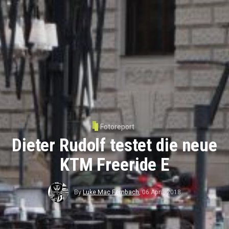
Fotoreport
Dieter Rudolf testet die neue
KTM Freeride E
By
Luke Mac Fernbach
,
06 April, 2018