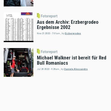
Fotoreport
Aus dem Archiv: Erzbergrodeo
Ergebnisse 2002
Nov 21 2022 - 7:01am
,
by
Erzbergrodeo
Fotoreport
Michael Walkner ist bereit für Red
Bull Romaniacs
Jul 24 2022 - 9:24am
,
by
Daniele Alessandro
Fotoreport
MiniGP Austria: Die erste
Lederkombi muss sitzen
Mar 07 2022 - 7:07pm
,
by
Motorradreporter