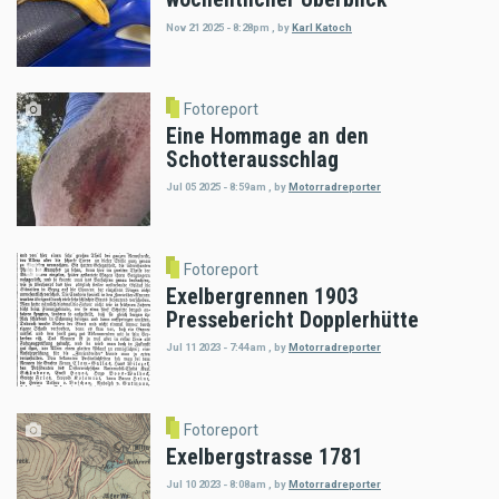
Nov 21 2025 - 8:28pm
,
by
Karl Katoch
Fotoreport
Eine Hommage an den
Schotterausschlag
Jul 05 2025 - 8:59am
,
by
Motorradreporter
Fotoreport
Exelbergrennen 1903
Pressebericht Dopplerhütte
Jul 11 2023 - 7:44am
,
by
Motorradreporter
Fotoreport
Exelbergstrasse 1781
Jul 10 2023 - 8:08am
,
by
Motorradreporter