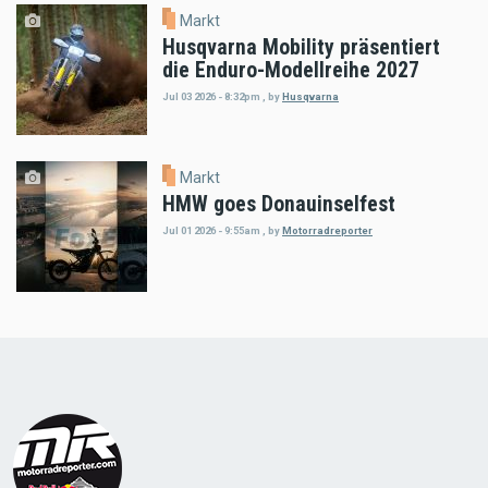
Markt
Husqvarna Mobility präsentiert
die Enduro-Modellreihe 2027
Jul 03 2026 - 8:32pm
,
by
Husqvarna
Markt
HMW goes Donauinselfest
Jul 01 2026 - 9:55am
,
by
Motorradreporter
Load
More