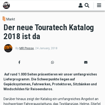
Skip
to
main
content
Markt
Der neue Touratech Katalog
2018 ist da
By
MR Presse
,
24 January, 2018
Auf rund 1.000 Seiten präsentieren wir unser umfangreiches
Lieferprogramm. Die Schwerpunkte liegen auf
Gepäcksystemen, Fahrwerken, Protektoren, Sitzbänken und
Windschilden für Reiseenduros.
Darüber hinaus zeigt der Katalog ein umfangreiches Angebot an
hochwertiger Fahrerausstattung, das Textilanzüge, Helme, Stiefel