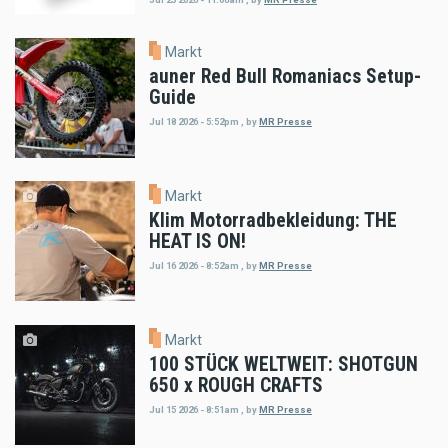
Markt
auner Red Bull Romaniacs Setup-
Guide
Jul 18 2026 - 5:52pm
,
by
MR Presse
Markt
Klim Motorradbekleidung: THE
HEAT IS ON!
Jul 16 2026 - 8:52am
,
by
MR Presse
Markt
100 STÜCK WELTWEIT: SHOTGUN
650 x ROUGH CRAFTS
Jul 15 2026 - 8:51am
,
by
MR Presse