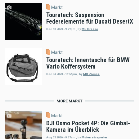
Markt
Touratech: Suspension
Federelemente für Ducati DesertX
Dec 13 2023 - 9:27pm
,
by
MR Presse
Markt
Touratech: Innentasche für BMW
Vario Koffersystem
Dec 04 2023 - 11:56pm
,
by
MR Presse
MORE MARKT
Markt
DJI Osmo Pocket 4P: Die Gimbal-
Kamera im Überblick
Aug 03 2026 - 9:37am
,
by
Motorradreporter