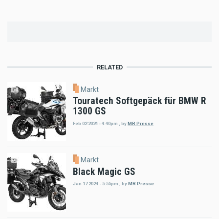
RELATED
Markt
Touratech Softgepäck für BMW R
1300 GS
Feb 02 2024 - 4:40pm
,
by
MR Presse
Markt
Black Magic GS
Jan 17 2024 - 5:55pm
,
by
MR Presse