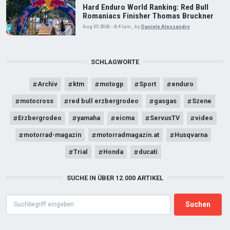
Hard Enduro World Ranking: Red Bull
Romaniacs Finisher Thomas Bruckner
Aug 05 2026 - 8:41am
,
by
Daniele Alessandro
SCHLAGWORTE
Archiv
ktm
motogp
Sport
enduro
motocross
red bull erzbergrodeo
gasgas
Szene
Erzbergrodeo
yamaha
eicma
ServusTV
video
motorrad-magazin
motorradmagazin.at
Husqvarna
Trial
Honda
ducati
SUCHE IN ÜBER 12.000 ARTIKEL
Search