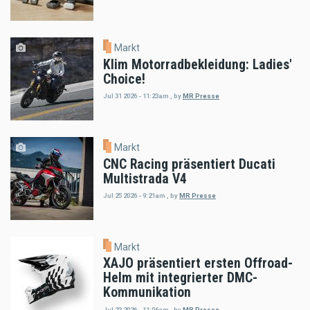
Markt
Klim Motorradbekleidung: Ladies'
Choice!
Jul 31 2026 - 11:23am
,
by
MR Presse
Markt
CNC Racing präsentiert Ducati
Multistrada V4
Jul 25 2026 - 9:21am
,
by
MR Presse
Markt
XAJO präsentiert ersten Offroad-
Helm mit integrierter DMC-
Kommunikation
Jul 23 2026 - 11:06am
,
by
MR Presse