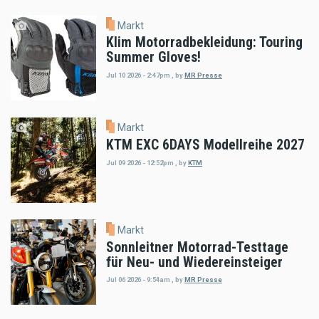
Markt
Klim Motorradbekleidung: Touring
Summer Gloves!
Jul 10 2026 - 2:47pm
,
by
MR Presse
Markt
KTM EXC 6DAYS Modellreihe 2027
Jul 09 2026 - 12:52pm
,
by
KTM
Markt
Sonnleitner Motorrad-Testtage
für Neu- und Wiedereinsteiger
Jul 06 2026 - 9:54am
,
by
MR Presse