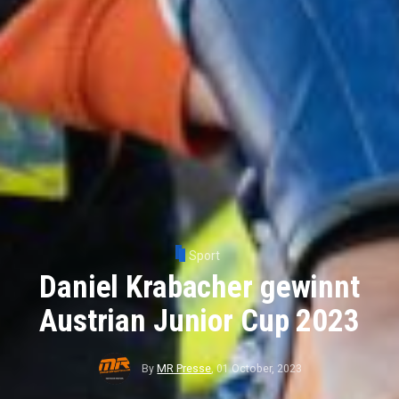
Sport
Daniel Krabacher gewinnt
Austrian Junior Cup 2023
By
MR Presse
,
01 October, 2023