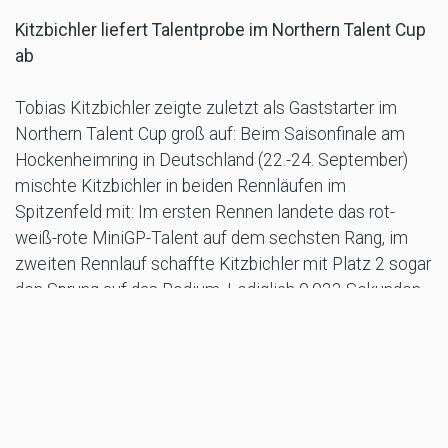
Kitzbichler liefert Talentprobe im Northern Talent Cup
ab
Tobias Kitzbichler zeigte zuletzt als Gaststarter im
Northern Talent Cup groß auf: Beim Saisonfinale am
Hockenheimring in Deutschland (22.-24. September)
mischte Kitzbichler in beiden Rennläufen im
Spitzenfeld mit: Im ersten Rennen landete das rot-
weiß-rote MiniGP-Talent auf dem sechsten Rang, im
zweiten Rennlauf schaffte Kitzbichler mit Platz 2 sogar
den Sprung auf das Podium. Lediglich 0.023 Sekunden
fehlten am Ende auf den Sieger Lenoxx Phommara aus
der Schweiz.
„Das war eine echte Talentprobe! Dass
Tobias bei seinem ersten Antreten gleich mit der Spitze
im Northern Talent Cup mithalten kann, war so nicht zu
erwarten. Umso mehr freut es uns zu sehen, dass wir
mit der Zweirad-Nachwuchsarbeit in Österreich auf dem