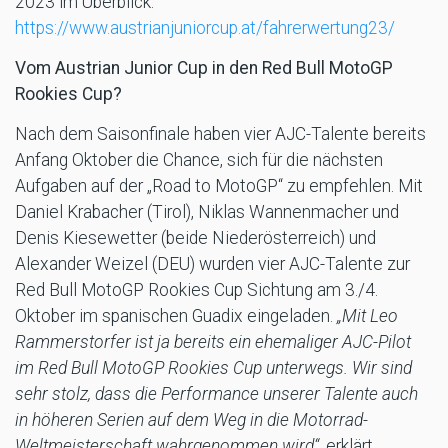
2023 im Überblick:
https://www.austrianjuniorcup.at/fahrerwertung23/
Vom Austrian Junior Cup in den Red Bull MotoGP
Rookies Cup?
Nach dem Saisonfinale haben vier AJC-Talente bereits
Anfang Oktober die Chance, sich für die nächsten
Aufgaben auf der „Road to MotoGP“ zu empfehlen. Mit
Daniel Krabacher (Tirol), Niklas Wannenmacher und
Denis Kiesewetter (beide Niederösterreich) und
Alexander Weizel (DEU) wurden vier AJC-Talente zur
Red Bull MotoGP Rookies Cup Sichtung am 3./4.
Oktober im spanischen Guadix eingeladen.
„Mit Leo
Rammerstorfer ist ja bereits ein ehemaliger AJC-Pilot
im Red Bull MotoGP Rookies Cup unterwegs. Wir sind
sehr stolz, dass die Performance unserer Talente auch
in höheren Serien auf dem Weg in die Motorrad-
Weltmeisterschaft wahrgenommen wird“
, erklärt