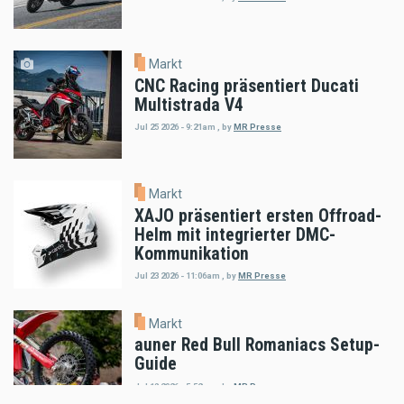
Markt
CNC Racing präsentiert Ducati
Multistrada V4
Jul 25 2026 - 9:21am
,
by
MR Presse
Markt
XAJO präsentiert ersten Offroad-
Helm mit integrierter DMC-
Kommunikation
Jul 23 2026 - 11:06am
,
by
MR Presse
Markt
auner Red Bull Romaniacs Setup-
Guide
Jul 18 2026 - 5:52pm
,
by
MR Presse