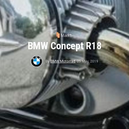
Markt
BMW Concept R18
By
BMW Motorrad
,
25 May, 2019