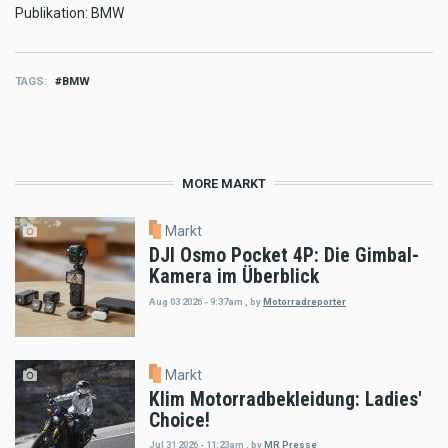
Publikation: BMW
TAGS
BMW
MORE MARKT
Markt
DJI Osmo Pocket 4P: Die Gimbal-
Kamera im Überblick
Aug 03 2026 - 9:37am
,
by
Motorradreporter
Markt
Klim Motorradbekleidung: Ladies'
Choice!
Jul 31 2026 - 11:23am
,
by
MR Presse