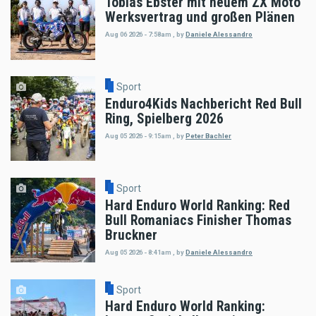
Tobias Ebster mit neuem ZX Moto
Werksvertrag und großen Plänen
Aug 06 2026 - 7:58am
,
by
Daniele Alessandro
Sport
Enduro4Kids Nachbericht Red Bull
Ring, Spielberg 2026
Aug 05 2026 - 9:15am
,
by
Peter Bachler
Sport
Hard Enduro World Ranking: Red
Bull Romaniacs Finisher Thomas
Bruckner
Aug 05 2026 - 8:41am
,
by
Daniele Alessandro
Sport
Hard Enduro World Ranking: