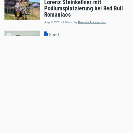
Lorenz Steinkellner mit
Podiumsplatzierung bei Red Bull
Romaniacs
Aug 05 2026 - 8:24am
,
by
Daniele Alessandro
Sport
Pol Espargaro wird Maverick
Vinales beim GP von
Grossbritannien ersetzen
Aug 04 2026 - 6:18pm
,
by
KTM
Sport
Enduro4Kids RedBullRing 2026
Nachbericht
Aug 04 2026 - 6:05pm
,
by
MR Presse
Sport
Podiumsplatz für Laengenfelder