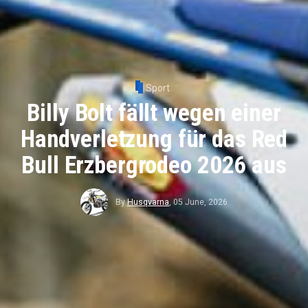
Sport
Billy Bolt fällt wegen einer
Handverletzung für das Red
Bull Erzbergrodeo 2026 aus
By
Husqvarna
,
05 June, 2026