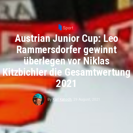
Sport
Austrian Junior Cup: Leo
Rammersdorfer gewinnt
überlegen vor Niklas
Kitzbichler die Gesamtwertung
2021
By
Karl Katoch
,
29 August, 2021