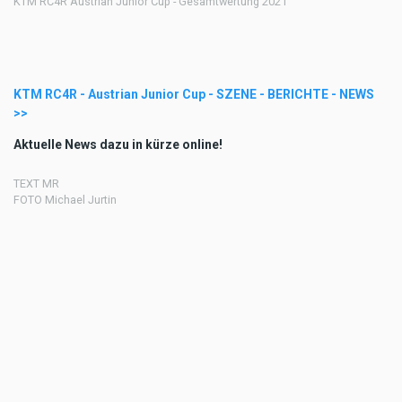
KTM RC4R Austrian Junior Cup - Gesamtwertung 2021
KTM RC4R - Austrian Junior Cup - SZENE - BERICHTE - NEWS
>>
Aktuelle News dazu in kürze online!
TEXT MR
FOTO Michael Jurtin
TAGS
KTM AUSTRIAN JUNIOR
RAMMERSDORFER
NIKLAS
CUP
KITZBICHLER