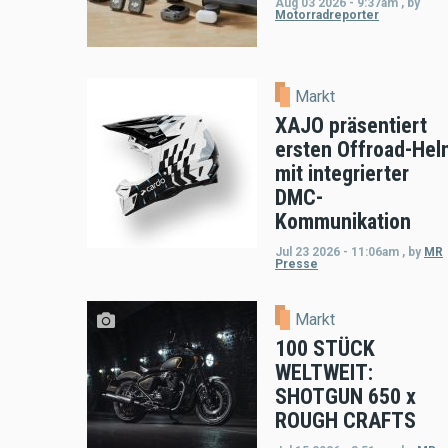
Aug 03 2026 - 9:37am
,
by
Motorradreporter
Markt
XAJO präsentiert
ersten Offroad-Hel
mit integrierter
DMC-
Kommunikation
Jul 23 2026 - 11:06am
,
by
MR
Presse
Markt
100 STÜCK
WELTWEIT:
SHOTGUN 650 x
ROUGH CRAFTS