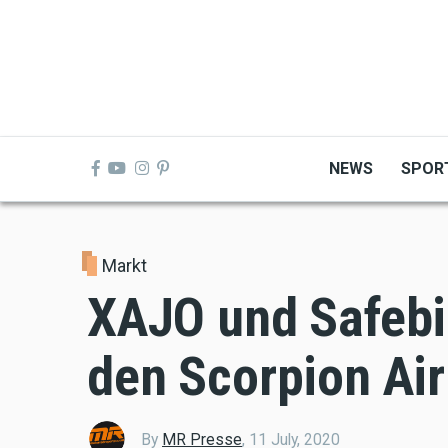
Skip
to
main
content
NEWS
SPOR
Markt
XAJO und Safebi
den Scorpion Air
By
MR Presse
,
11 July, 2020