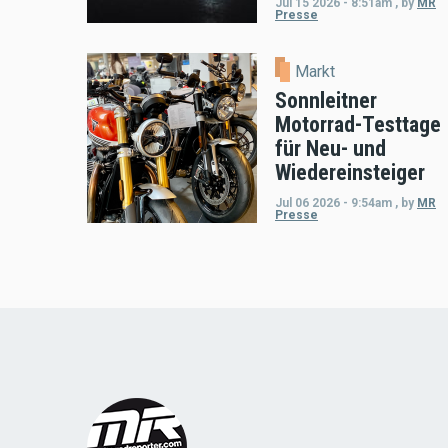
Jul 15 2026 - 8:51am
,
by
MR
Presse
Markt
Sonnleitner
Motorrad-Testtage
für Neu- und
Wiedereinsteiger
Jul 06 2026 - 9:54am
,
by
MR
Presse
Load
More