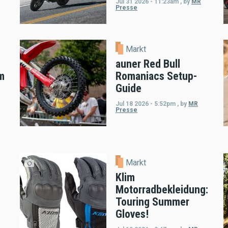
Jul 31 2026 - 11:23am
,
by
MR
Presse
Markt
auner Red Bull
m
Romaniacs Setup-
Guide
Jul 18 2026 - 5:52pm
,
by
MR
Presse
Markt
Klim
Motorradbekleidung:
Touring Summer
Gloves!