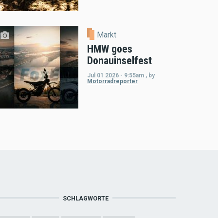
Markt
HMW goes
Donauinselfest
Jul 01 2026 - 9:55am
,
by
Motorradreporter
SCHLAGWORTE