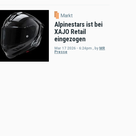
Markt
Alpinestars ist bei
XAJO Retail
eingezogen
Mar 17 2026 - 6:24pm
,
by
MR
Presse