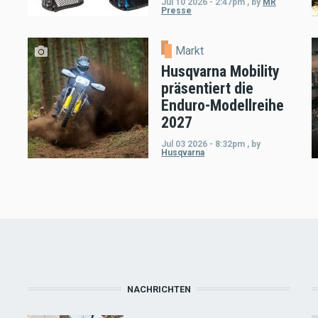
Jul 10 2026 - 2:47pm
,
by
MR
Presse
Markt
Husqvarna Mobility
präsentiert die
Enduro-Modellreihe
2027
Jul 03 2026 - 8:32pm
,
by
Husqvarna
NACHRICHTEN