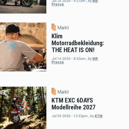
Jul 25 2026 - 9:21am
,
by
MR
Presse
Markt
Klim
Motorradbekleidung:
THE HEAT IS ON!
Jul 16 2026 - 8:52am
,
by
MR
Presse
Markt
KTM EXC 6DAYS
Modellreihe 2027
Jul 09 2026 - 12:52pm
,
by
KTM