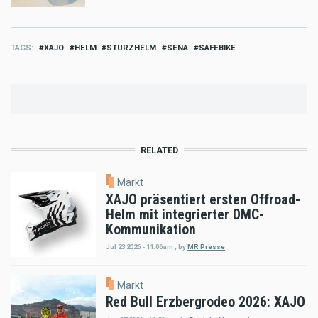
TAGS
XAJO
HELM
STURZHELM
SENA
SAFEBIKE
RELATED
Markt
XAJO präsentiert ersten Offroad-
Helm mit integrierter DMC-
Kommunikation
Jul 23 2026 - 11:06am
,
by
MR Presse
Markt
Red Bull Erzbergrodeo 2026: XAJO