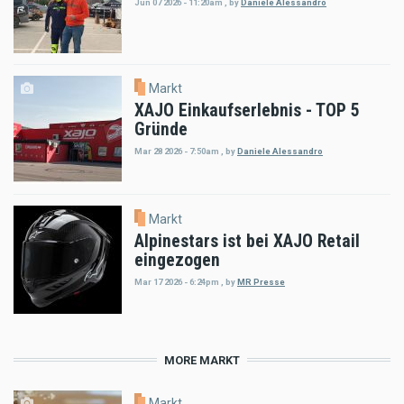
Jun 07 2026 - 11:20am
,
by
Daniele Alessandro
Markt
XAJO Einkaufserlebnis - TOP 5
Gründe
Mar 28 2026 - 7:50am
,
by
Daniele Alessandro
Markt
Alpinestars ist bei XAJO Retail
eingezogen
Mar 17 2026 - 6:24pm
,
by
MR Presse
MORE MARKT
Markt