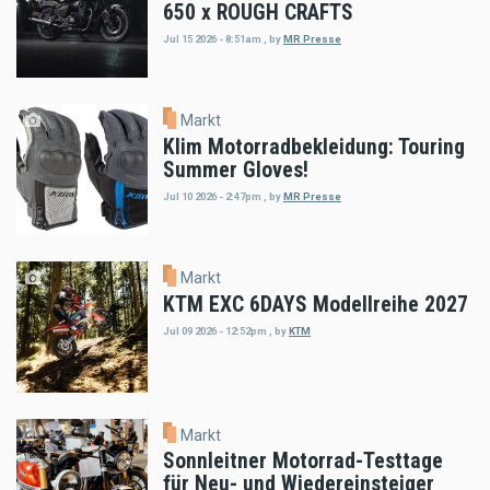
650 x ROUGH CRAFTS
Jul 15 2026 - 8:51am
,
by
MR Presse
Markt
Klim Motorradbekleidung: Touring
Summer Gloves!
Jul 10 2026 - 2:47pm
,
by
MR Presse
Markt
KTM EXC 6DAYS Modellreihe 2027
Jul 09 2026 - 12:52pm
,
by
KTM
Markt
Sonnleitner Motorrad-Testtage
für Neu- und Wiedereinsteiger