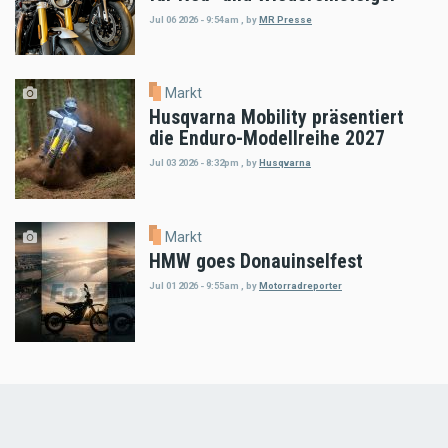
Jul 06 2026 - 9:54am
,
by
MR Presse
Markt
Husqvarna Mobility präsentiert
die Enduro-Modellreihe 2027
Jul 03 2026 - 8:32pm
,
by
Husqvarna
Markt
HMW goes Donauinselfest
Jul 01 2026 - 9:55am
,
by
Motorradreporter
Load