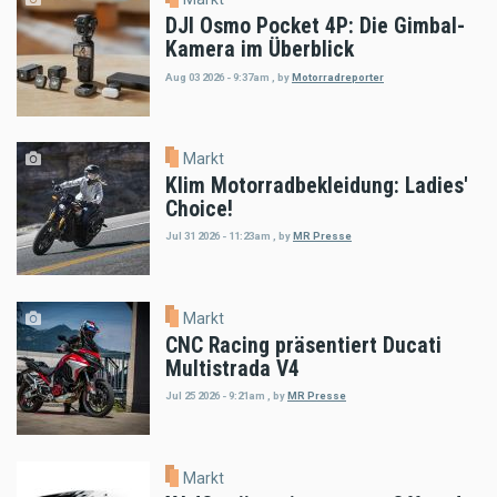
DJI Osmo Pocket 4P: Die Gimbal-
Kamera im Überblick
Aug 03 2026 - 9:37am
,
by
Motorradreporter
Markt
Klim Motorradbekleidung: Ladies'
Choice!
Jul 31 2026 - 11:23am
,
by
MR Presse
Markt
CNC Racing präsentiert Ducati
Multistrada V4
Jul 25 2026 - 9:21am
,
by
MR Presse
Markt