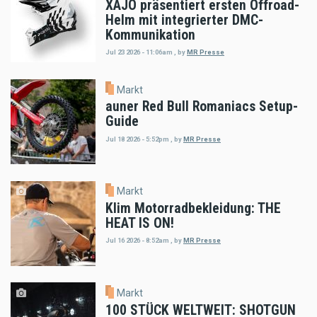
XAJO präsentiert ersten Offroad-
Helm mit integrierter DMC-
Kommunikation
Jul 23 2026 - 11:06am
,
by
MR Presse
Markt
auner Red Bull Romaniacs Setup-
Guide
Jul 18 2026 - 5:52pm
,
by
MR Presse
Markt
Klim Motorradbekleidung: THE
HEAT IS ON!
Jul 16 2026 - 8:52am
,
by
MR Presse
Markt
100 STÜCK WELTWEIT: SHOTGUN