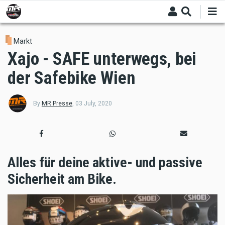
Skip
to
main
content
Markt
Xajo - SAFE unterwegs, bei
der Safebike Wien
By
MR Presse
,
03 July, 2020
Alles für deine aktive- und passive
Sicherheit am Bike.