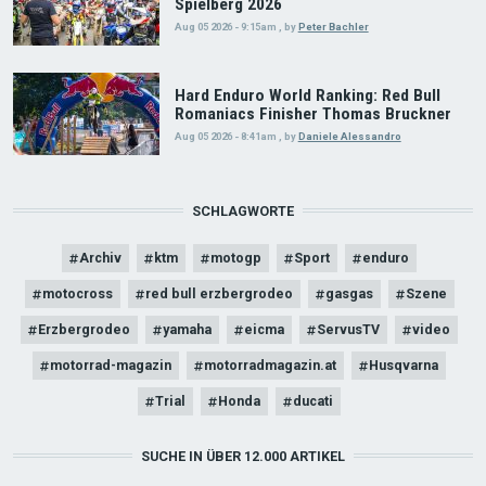
Spielberg 2026
Aug 05 2026 - 9:15am
,
by
Peter Bachler
Hard Enduro World Ranking: Red Bull
Romaniacs Finisher Thomas Bruckner
Aug 05 2026 - 8:41am
,
by
Daniele Alessandro
SCHLAGWORTE
Archiv
ktm
motogp
Sport
enduro
motocross
red bull erzbergrodeo
gasgas
Szene
Erzbergrodeo
yamaha
eicma
ServusTV
video
motorrad-magazin
motorradmagazin.at
Husqvarna
Trial
Honda
ducati
SUCHE IN ÜBER 12.000 ARTIKEL