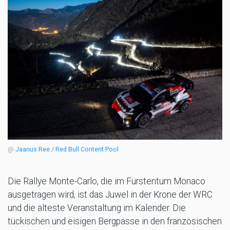
@
Jaanus Ree / Red Bull Content Pool
Die Rallye Monte-Carlo, die im Fürstentum Monaco
ausgetragen wird, ist das Juwel in der Krone der WRC
und die älteste Veranstaltung im Kalender. Die
tückischen und eisigen Bergpässe in den französischen