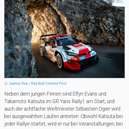
@
Jaanus Ree / Red Bull Content Pool
Neben dem jungen Finnen sind Elfyn Evans und
Takamoto Katsuta im GR Yaris Rally1 am Start, und
auch der achtfache Weltmeister Sébastien Ogier wird
bei ausgewählten Läufen antreten. Obwohl Katsuta bei
jeder Rallye startet, wird er nur bei Veranstaltungen, bei