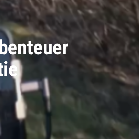
benteuer
tie