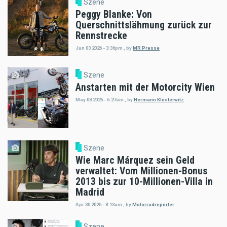
Szene
Peggy Blanke: Von
Querschnittslähmung zurück zur
Rennstrecke
Jun 03 2026 - 3:36pm
,
by
MR Presse
Szene
Anstarten mit der Motorcity Wien
May 08 2026 - 6:27am
,
by
Hermann Klosterwitz
Szene
Wie Marc Márquez sein Geld
verwaltet: Vom Millionen-Bonus
2013 bis zur 10-Millionen-Villa in
Madrid
Apr 30 2026 - 8:13am
,
by
Motorradreporter
Szene