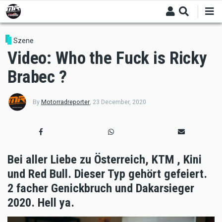
Skip
to
main
content
Szene
Video: Who the Fuck is Ricky
Brabec ?
By
Motorradreporter
,
23 December, 2020
Bei aller Liebe zu Österreich, KTM , Kini
und Red Bull. Dieser Typ gehört gefeiert.
2 facher Genickbruch und Dakarsieger
2020. Hell ya.