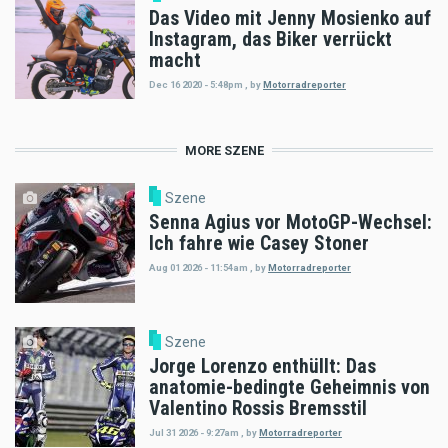
Das Video mit Jenny Mosienko auf
Instagram, das Biker verrückt
macht
Dec 16 2020 - 5:48pm
,
by
Motorradreporter
MORE SZENE
Szene
Senna Agius vor MotoGP-Wechsel:
Ich fahre wie Casey Stoner
Aug 01 2026 - 11:54am
,
by
Motorradreporter
Szene
Jorge Lorenzo enthüllt: Das
anatomie-bedingte Geheimnis von
Valentino Rossis Bremsstil
Jul 31 2026 - 9:27am
,
by
Motorradreporter