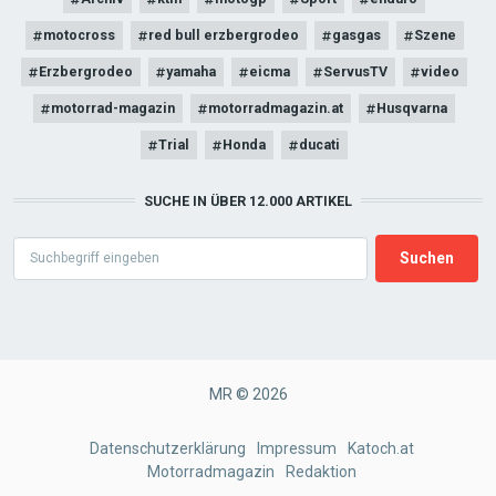
motocross
red bull erzbergrodeo
gasgas
Szene
Erzbergrodeo
yamaha
eicma
ServusTV
video
motorrad-magazin
motorradmagazin.at
Husqvarna
Trial
Honda
ducati
SUCHE IN ÜBER 12.000 ARTIKEL
Search
MR © 2026
FOOTER
Datenschutzerklärung
Impressum
Katoch.at
Motorradmagazin
Redaktion