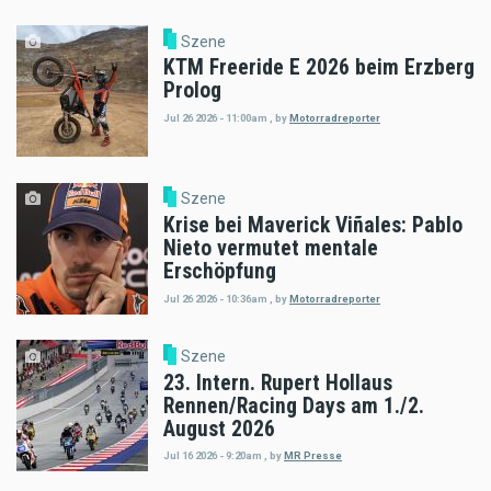
Szene
KTM Freeride E 2026 beim Erzberg
Prolog
Jul 26 2026 - 11:00am
,
by
Motorradreporter
Szene
Krise bei Maverick Viñales: Pablo
Nieto vermutet mentale
Erschöpfung
Jul 26 2026 - 10:36am
,
by
Motorradreporter
Szene
23. Intern. Rupert Hollaus
Rennen/Racing Days am 1./2.
August 2026
Jul 16 2026 - 9:20am
,
by
MR Presse