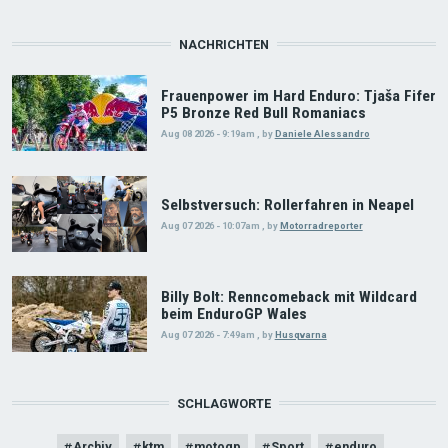
NACHRICHTEN
Frauenpower im Hard Enduro: Tjaša Fifer
P5 Bronze Red Bull Romaniacs
Aug 08 2026 - 9:19am
,
by
Daniele Alessandro
Selbstversuch: Rollerfahren in Neapel
Aug 07 2026 - 10:07am
,
by
Motorradreporter
Billy Bolt: Renncomeback mit Wildcard
beim EnduroGP Wales
Aug 07 2026 - 7:49am
,
by
Husqvarna
SCHLAGWORTE
Archiv
ktm
motogp
Sport
enduro