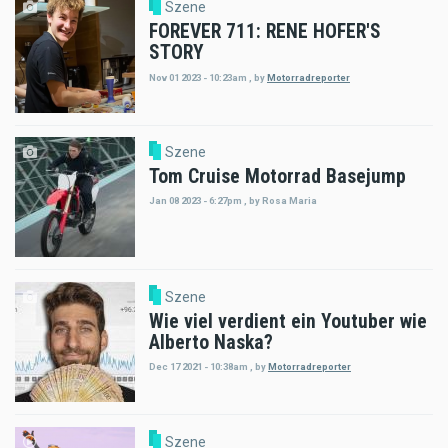
Szene
FOREVER 711: RENE HOFER'S
STORY
Nov 01 2023 - 10:23am
,
by
Motorradreporter
Szene
Tom Cruise Motorrad Basejump
Jan 08 2023 - 6:27pm
,
by
Rosa Maria
Szene
Wie viel verdient ein Youtuber wie
Alberto Naska?
Dec 17 2021 - 10:38am
,
by
Motorradreporter
Szene