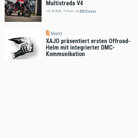
Multistrada V4
Jul 25 2026 - 9:21am
,
by
MR Presse
Markt
XAJO präsentiert ersten Offroad-
Helm mit integrierter DMC-
Kommunikation
Jul 23 2026 - 11:06am
,
by
MR Presse
Markt
auner Red Bull Romaniacs Setup-
Guide
Jul 18 2026 - 5:52pm
,
by
MR Presse
Markt
Klim Motorradbekleidung: THE
HEAT IS ON!