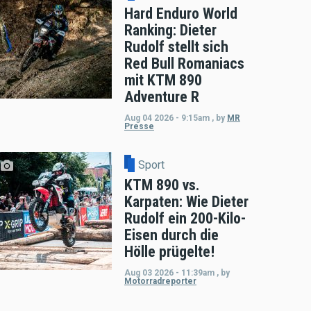
Hard Enduro World
Ranking: Dieter
Rudolf stellt sich
Red Bull Romaniacs
mit KTM 890
Adventure R
Aug 04 2026 - 9:15am
,
by
MR
Presse
Sport
KTM 890 vs.
Karpaten: Wie Dieter
Rudolf ein 200-Kilo-
Eisen durch die
Hölle prügelte!
Aug 03 2026 - 11:39am
,
by
Motorradreporter