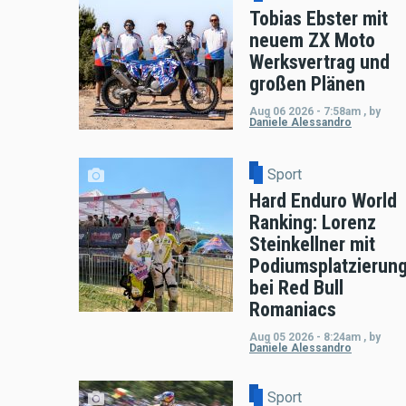
Tobias Ebster mit
neuem ZX Moto
Werksvertrag und
großen Plänen
Aug 06 2026 - 7:58am
,
by
Daniele Alessandro
Sport
Hard Enduro World
Ranking: Lorenz
Steinkellner mit
Podiumsplatzierun
bei Red Bull
Romaniacs
Aug 05 2026 - 8:24am
,
by
Daniele Alessandro
Sport