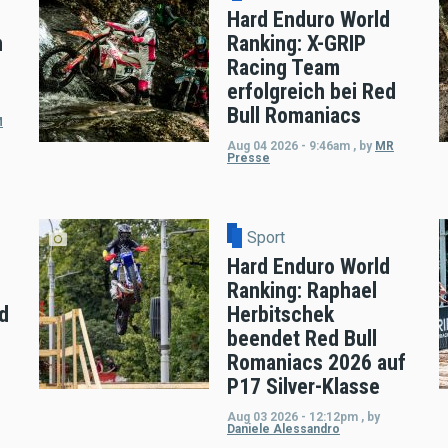
Hard Enduro World
m
Ranking: X-GRIP
Racing Team
erfolgreich bei Red
Bull Romaniacs
M
Aug 04 2026 - 9:46am
,
by
MR
Presse
Sport
Hard Enduro World
Ranking: Raphael
d
Herbitschek
beendet Red Bull
Romaniacs 2026 auf
P17 Silver-Klasse
Aug 03 2026 - 12:12pm
,
by
Daniele Alessandro