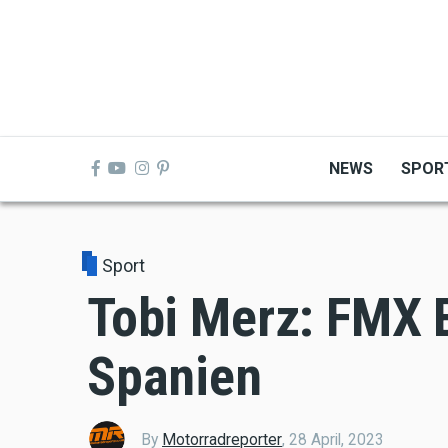
Skip
to
main
content
NEWS
SPOR
Sport
Tobi Merz: FMX
Spanien
By
Motorradreporter
,
28 April, 2023