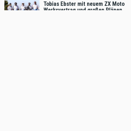
Tobias Ebster mit neuem ZX Moto
Werksvertrag und großen Plänen
Aug 06 2026 - 7:58am
,
by
Daniele Alessandro
Sport
Enduro4Kids Nachbericht Red Bull
Ring, Spielberg 2026
Aug 05 2026 - 9:15am
,
by
Peter Bachler
Sport
Hard Enduro World Ranking: Red
Bull Romaniacs Finisher Thomas
Bruckner
Aug 05 2026 - 8:41am
,
by
Daniele Alessandro
Sport
Hard Enduro World Ranking: