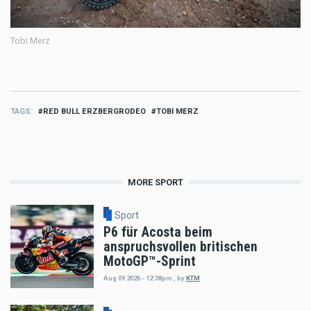
Tobi Merz
TAGS
RED BULL ERZBERGRODEO
TOBI MERZ
MORE SPORT
Sport
P6 für Acosta beim
anspruchsvollen britischen
MotoGP™-Sprint
Aug 09 2026 - 12:38pm
,
by
KTM