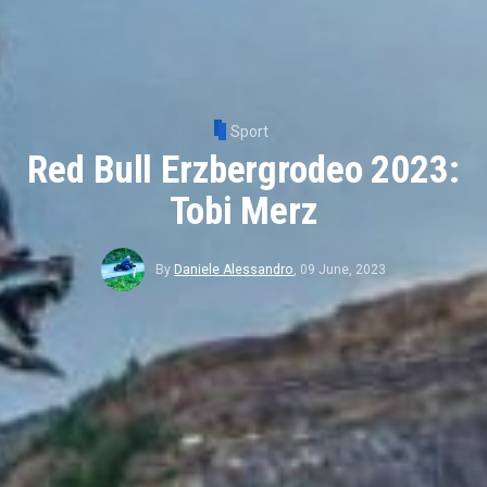
Sport
Red Bull Erzbergrodeo 2023:
Tobi Merz
By
Daniele Alessandro
,
09 June, 2023