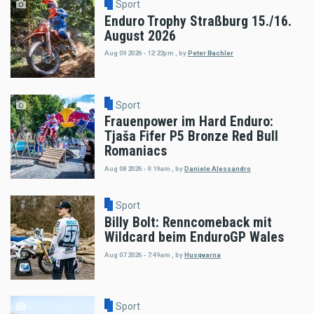
Sport
Enduro Trophy Straßburg 15./16.
August 2026
Aug 09 2026 - 12:22pm
,
by
Peter Bachler
Sport
Frauenpower im Hard Enduro:
Tjaša Fifer P5 Bronze Red Bull
Romaniacs
Aug 08 2026 - 9:19am
,
by
Daniele Alessandro
Sport
Billy Bolt: Renncomeback mit
Wildcard beim EnduroGP Wales
Aug 07 2026 - 7:49am
,
by
Husqvarna
Sport