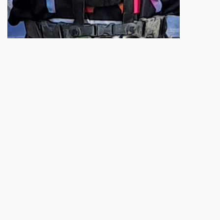
TAGS
TOBIAS SCHARINGER
TIMO SCHARINGER
MORE SPORT
Sport
Billy Bolt: Renncomeback mit
Wildcard beim EnduroGP Wales
Aug 07 2026 - 7:49am
,
by
Husqvarna
Sport