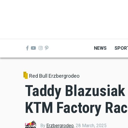
Skip
to
main
content
NEWS
SPOR
Red Bull Erzbergrodeo
Taddy Blazusiak 
KTM Factory Ra
By
Erzbergrodeo
,
28 March, 2025