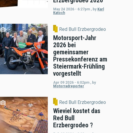
Erzbergrodeo 2026
May 24 2026 - 6:27pm
,
by
Karl
Katoch
Red Bull Erzbergrodeo
Motorsport-Jahr
2026 bei
gemeinsamer
Pressekonferenz am
Steiermark-Frühling
vorgestellt
Apr 09 2026 - 6:02pm
,
by
Motorradreporter
Red Bull Erzbergrodeo
Wieviel kostet das
Red Bull
Erzbergrodeo ?