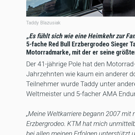
Taddy Blazusiak
„Es fühlt sich wie eine Heimkehr zur Fam
5-fache Red Bull Erzbergrodeo Sieger T
Motorradmarke, mit der er seine größte
Der 41-jährige Pole hat den Motorrad
Jahrzehnten wie kaum ein anderer dom
Teilnehmer wurde Taddy unter ande
Weltmeister und 5-facher AMA Endu
„Meine Weltkarriere begann 2007 mit 
Erzbergrodeo. KTM hat mich unmittel
bei allen meinen Erfolgen unterstützt un