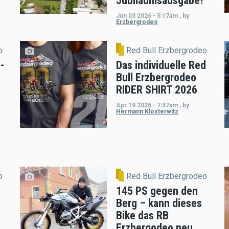
Jubiläumsausgabe!
Jun 03 2026 - 5:17am
,
by
Erzbergrodeo
o
Red Bull Erzbergrodeo
-
Das individuelle Red
Bull Erzbergrodeo
RIDER SHIRT 2026
Apr 19 2026 - 7:57am
,
by
Hermann Klosterwitz
o
Red Bull Erzbergrodeo
145 PS gegen den
Berg – kann dieses
Bike das RB
Erzbergodeo neu