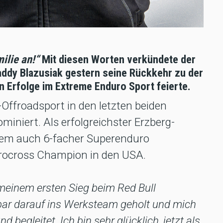
ilie an!“
Mit diesen Worten verkündete der
addy Blazusiak gestern seine Rückkehr zu der
n Erfolge im Extreme Enduro Sport feierte.
-Offroadsport in den letzten beiden
iniert. Als erfolgreichster Erzberg-
rem auch 6-facher Superenduro
rocross Champion in den USA.
meinem ersten Sieg beim Red Bull
bar darauf ins Werksteam geholt und mich
d begleitet. Ich bin sehr glücklich, jetzt als