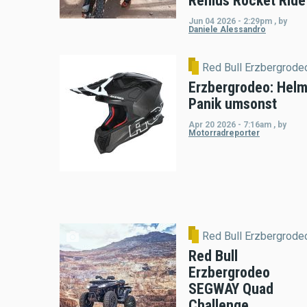
Remus Rocket Ride
Jun 04 2026 - 2:29pm
,
by
Daniele Alessandro
Red Bull Erzbergrode
Erzbergrodeo: Helm
Panik umsonst
Apr 20 2026 - 7:16am
,
by
Motorradreporter
Red Bull Erzbergrode
Red Bull
Erzbergrodeo
SEGWAY Quad
Challenge