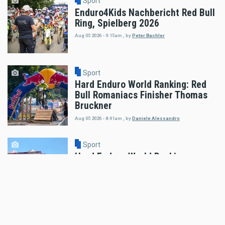
Sport
Enduro4Kids Nachbericht Red Bull
Ring, Spielberg 2026
Aug 05 2026 - 9:15am
,
by
Peter Bachler
Sport
Hard Enduro World Ranking: Red
Bull Romaniacs Finisher Thomas
Bruckner
Aug 05 2026 - 8:41am
,
by
Daniele Alessandro
Sport
Hard Enduro World Ranking:
Lorenz Steinkellner mit
Podiumsplatzierung bei Red Bull
Romaniacs
Aug 05 2026 - 8:24am
,
by
Daniele Alessandro
Sport