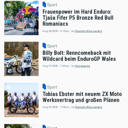
Sport
Frauenpower im Hard Enduro:
Tjaša Fifer P5 Bronze Red Bull
Romaniacs
Aug 08 2026 - 9:19am
,
by
Daniele Alessandro
Sport
Billy Bolt: Renncomeback mit
Wildcard beim EnduroGP Wales
Aug 07 2026 - 7:49am
,
by
Husqvarna
Sport
Tobias Ebster mit neuem ZX Moto
Werksvertrag und großen Plänen
Aug 06 2026 - 7:58am
,
by
Daniele Alessandro