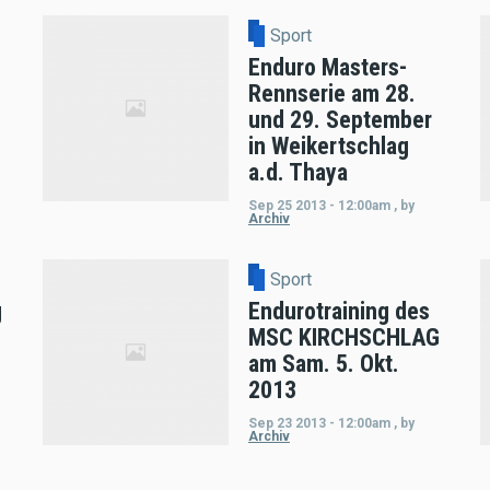
Sport
Enduro Masters-
Rennserie am 28.
und 29. September
in Weikertschlag
a.d. Thaya
Sep 25 2013 - 12:00am
,
by
Archiv
Sport
g
Endurotraining des
MSC KIRCHSCHLAG
am Sam. 5. Okt.
2013
Sep 23 2013 - 12:00am
,
by
Archiv