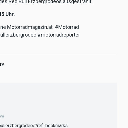
des Red Bull Erzbergrodeos ausgestrahlt.
45 Uhr.
line Motorradmagazin.at #Motorrad
ullerzbergrodeo #motorradreporter
TV
3am
bullerzbergrodeo/?ref=bookmarks