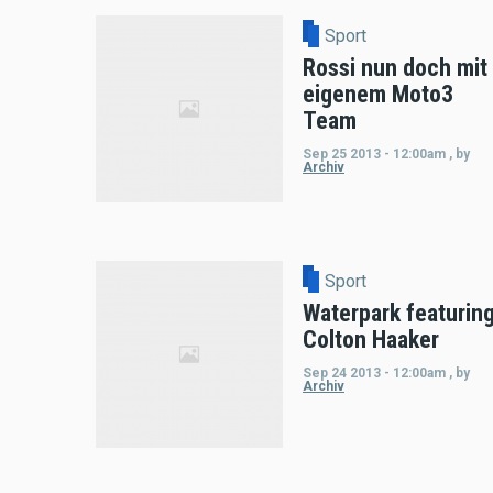
Sport
Rossi nun doch mit
eigenem Moto3
Team
Sep 25 2013 - 12:00am
,
by
Archiv
Sport
Waterpark featurin
Colton Haaker
Sep 24 2013 - 12:00am
,
by
Archiv