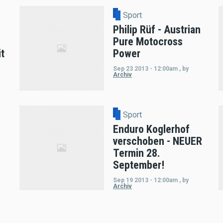
Sport
Philip Rüf - Austrian
Pure Motocross
t
Power
Sep 23 2013 - 12:00am
,
by
Archiv
Sport
Enduro Koglerhof
verschoben - NEUER
Termin 28.
September!
Sep 19 2013 - 12:00am
,
by
Archiv