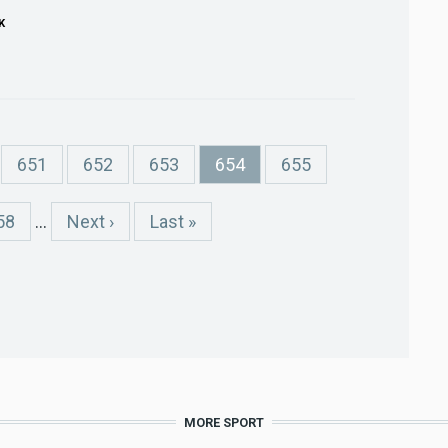
K
Page
651
Page
652
Page
653
Current
654
Page
655
page
age
58
…
Next
Next ›
Last
Last »
page
page
MORE SPORT