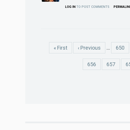
LOG IN
TO POST COMMENTS
PERMALIN
Pagination
First
« First
Previous
‹ Previous
…
Page
650
page
page
Page
656
Page
657
P
6