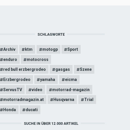
SCHLAGWORTE
Archiv
ktm
motogp
Sport
enduro
motocross
red bull erzbergrodeo
gasgas
Szene
Erzbergrodeo
yamaha
eicma
ServusTV
video
motorrad-magazin
motorradmagazin.at
Husqvarna
Trial
Honda
ducati
SUCHE IN ÜBER 12.000 ARTIKEL