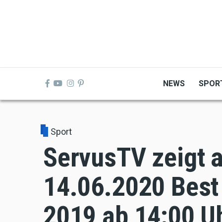
Skip
to
main
content
NEWS
SPOR
Sport
ServusTV zeigt 
14.06.2020 Best
2019 ab 14:00 U