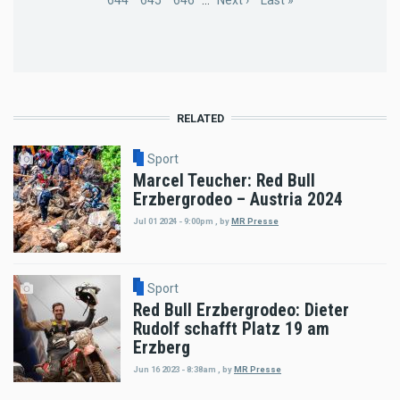
Page
644
Page
645
Page
646
…
Next
Next ›
Last
Last »
page
page
RELATED
Sport
Marcel Teucher: Red Bull
Erzbergrodeo – Austria 2024
Jul 01 2024 - 9:00pm
,
by
MR Presse
Sport
Red Bull Erzbergrodeo: Dieter
Rudolf schafft Platz 19 am
Erzberg
Jun 16 2023 - 8:38am
,
by
MR Presse