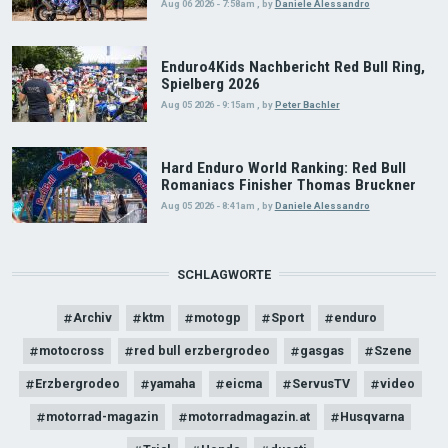
Aug 06 2026 - 7:58am
,
by
Daniele Alessandro
Enduro4Kids Nachbericht Red Bull Ring,
Spielberg 2026
Aug 05 2026 - 9:15am
,
by
Peter Bachler
Hard Enduro World Ranking: Red Bull
Romaniacs Finisher Thomas Bruckner
Aug 05 2026 - 8:41am
,
by
Daniele Alessandro
SCHLAGWORTE
Archiv
ktm
motogp
Sport
enduro
motocross
red bull erzbergrodeo
gasgas
Szene
Erzbergrodeo
yamaha
eicma
ServusTV
video
motorrad-magazin
motorradmagazin.at
Husqvarna