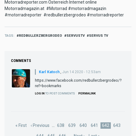
Motorradreporter.com Österreich Internet online
Motorradmagazin.at #Motorrad #motorradmagazin
#motorradreporter #redbullerzbergrodeo #motorradreporter
TAGS
REDBULLERZBERGRODEO
SERVUSTV
SERVUS TV
COMMENTS
Karl Katoch
,
Jun 14 2020 - 12:53am
https://www.facebook.com/redbullerzbergrodeo/?
ref=bookmarks
LOG IN
TO POST COMMENTS
PERMALINK
Pagination
First
« First
Previous
‹ Previous
…
Page
638
Page
639
Page
640
Page
641
Current
642
Page
643
page
page
page