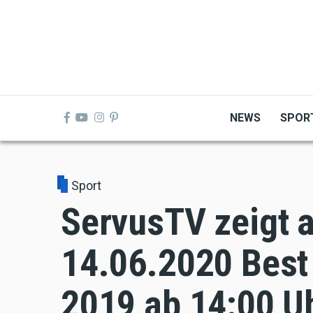
Skip
to
main
content
NEWS
SPOR
Sport
ServusTV zeigt 
14.06.2020 Best
2019 ab 14:00 U