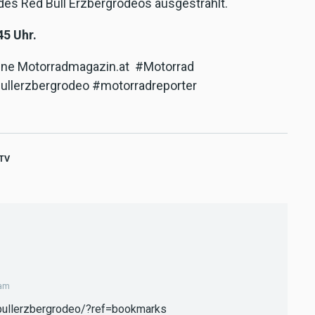
des Red Bull Erzbergrodeos ausgestrahlt.
45 Uhr.
line Motorradmagazin.at #Motorrad
ullerzbergrodeo #motorradreporter
TV
3am
bullerzbergrodeo/?ref=bookmarks