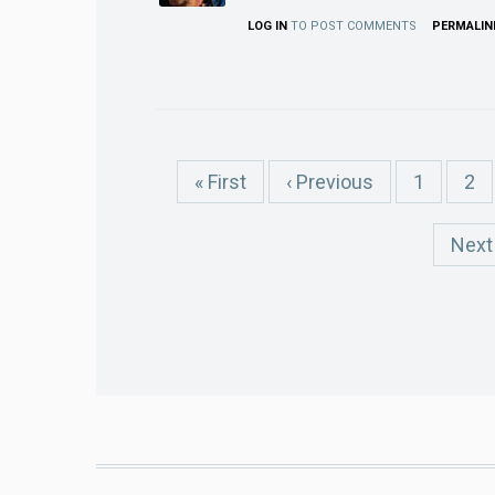
LOG IN
TO POST COMMENTS
PERMALIN
Pagination
First
« First
Previous
‹ Previous
Page
1
Pa
2
page
page
Next
Next 
page