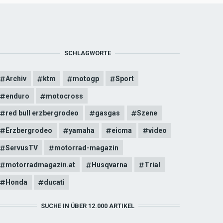
SCHLAGWORTE
Archiv
ktm
motogp
Sport
enduro
motocross
red bull erzbergrodeo
gasgas
Szene
Erzbergrodeo
yamaha
eicma
video
ServusTV
motorrad-magazin
motorradmagazin.at
Husqvarna
Trial
Honda
ducati
SUCHE IN ÜBER 12.000 ARTIKEL