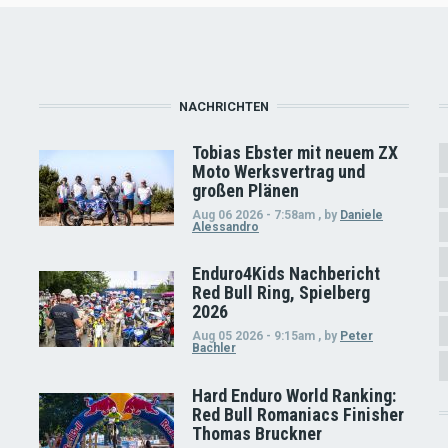
NACHRICHTEN
Tobias Ebster mit neuem ZX
Moto Werksvertrag und
großen Plänen
Aug 06 2026 - 7:58am
,
by
Daniele
Alessandro
Enduro4Kids Nachbericht
Red Bull Ring, Spielberg
2026
Aug 05 2026 - 9:15am
,
by
Peter
Bachler
Hard Enduro World Ranking:
Red Bull Romaniacs Finisher
Thomas Bruckner