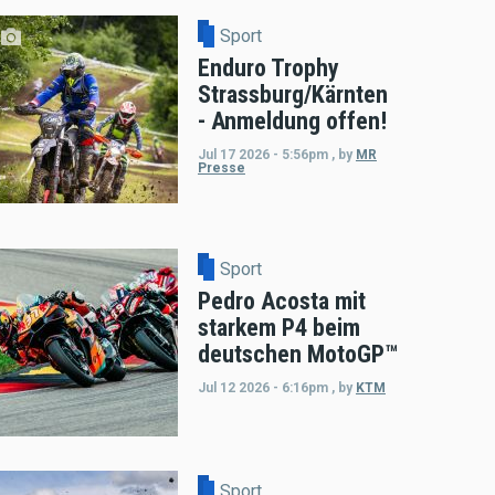
Sport
Enduro Trophy
Strassburg/Kärnten
- Anmeldung offen!
Jul 17 2026 - 5:56pm
,
by
MR
Presse
Sport
Pedro Acosta mit
starkem P4 beim
deutschen MotoGP™
Jul 12 2026 - 6:16pm
,
by
KTM
Sport