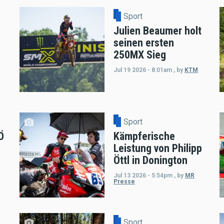
Sport
Julien Beaumer holt
seinen ersten
250MX Sieg
Jul 19 2026 - 8:01am
,
by
KTM
Sport
Ö
Kämpferische
Leistung von Philipp
Öttl in Donington
Jul 13 2026 - 5:54pm
,
by
MR
Presse
Sport