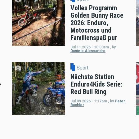
Volles Programm
Golden Bunny Race
2026: Enduro,
Motocross und
Familienspaß pur
Jul 11 2026 - 10:03am
,
by
Daniele Alessandro
Sport
Nächste Station
e
Enduro4Kids Serie:
Red Bull Ring
Jul 09 2026 - 1:17pm
,
by
Peter
Bachler