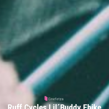
Einefetza
Ruff Cycles Lil´Buddy Ebike