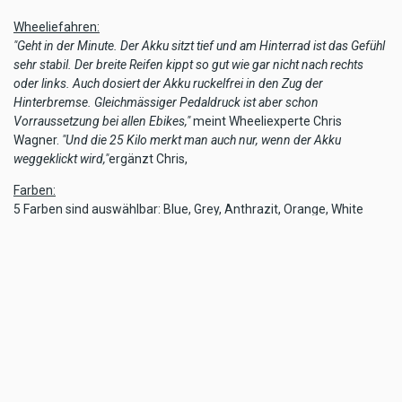
Wheeliefahren:
"Geht in der Minute. Der Akku sitzt tief und am Hinterrad ist das Gefühl
sehr stabil. Der breite Reifen kippt so gut wie gar nicht nach rechts
oder links. Auch dosiert der Akku ruckelfrei in den Zug der
Hinterbremse. Gleichmässiger Pedaldruck ist aber schon
Vorraussetzung bei allen Ebikes,"
meint Wheeliexperte Chris
Wagner.
"Und die 25 Kilo merkt man auch nur, wenn der Akku
weggeklickt wird,"
ergänzt Chris,
Farben:
5 Farben sind auswählbar: Blue, Grey, Anthrazit, Orange, White
Preis:
ab 2455 Euro in der puristischen Basis Version erhältlich.
optional Licht und Mudguard
FAZIT:
Wären wir ein professionelle Diebesbande,
würden wir den Lil´Buddy auf Anhieb auf
unsere Diebesliste Top setzen. Hoffentlich