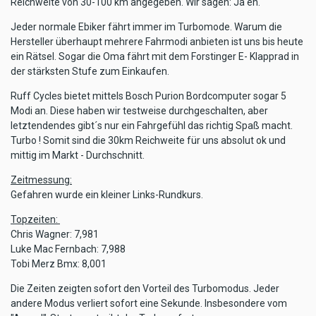
Reichweite von 30-100 km angegeben. Wir sagen: Ja eh.
Jeder normale Ebiker fährt immer im Turbomode. Warum die
Hersteller überhaupt mehrere Fahrmodi anbieten ist uns bis heute
ein Rätsel. Sogar die Oma fährt mit dem Forstinger E- Klapprad in
der stärksten Stufe zum Einkaufen.
Ruff Cycles bietet mittels Bosch Purion Bordcomputer sogar 5
Modi an. Diese haben wir testweise durchgeschalten, aber
letztendendes gibt´s nur ein Fahrgefühl das richtig Spaß macht.
Turbo ! Somit sind die 30km Reichweite für uns absolut ok und
mittig im Markt - Durchschnitt.
Zeitmessung:
Gefahren wurde ein kleiner Links-Rundkurs.
Topzeiten:
Chris Wagner: 7,981
Luke Mac Fernbach: 7,988
Tobi Merz Bmx: 8,001
Die Zeiten zeigten sofort den Vorteil des Turbomodus. Jeder
andere Modus verliert sofort eine Sekunde. Insbesondere vom