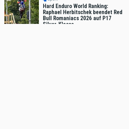
Hard Enduro World Ranking:
Raphael Herbitschek beendet Red
Bull Romaniacs 2026 auf P17
Silver-Klasse
Aug 03 2026 - 12:12pm
,
by
Daniele Alessandro
Sport
KTM 890 vs. Karpaten: Wie Dieter
Rudolf ein 200-Kilo-Eisen durch
die Hölle prügelte!
Aug 03 2026 - 11:39am
,
by
Motorradreporter
Sport
Hard Enduro World Ranking:
Michael Walkner verpasste
sensationelles Romaniacs-
Podium nach Sturz in der
Zielarena
Aug 02 2026 - 10:35am
,
by
MR Presse