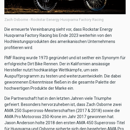
Zach Osborne - Rockstar Eenergy Husqvarna Factory Racing
Die erneuerte Vereinbarung sieht vor, dass Rockstar Energy
Husqvarna Factory Racing bis Ende 2023 weiterhin von den
Hochleistungsprodukten des amerikanischen Unternehmens
profitieren wird.
FMF Racing wurde 1973 gegründet und ist seither ein Synonym für
erfolgreiche Dirt Bike Rennen. Der in Kalifornien ansässige
Hersteller nutzt hochkarätige Wettkämpfe, um sein
Auspuffprogramm zu testen und weiterzuentwickeln. Die dabei
gewonnenen Erkenntnisse fließen in die gesamte Palette der
hochwertigen Produkte der Marke ein.
Die Partnerschaft hat in den letzten Jahren viele Triumphe
gefeiert. Besonders hervorzuheben ist, dass Zach Osborne zwei
AMA 250 Supercross-Meisterschaften (2017 & 2018) sowie die
AMA Pro Motocross 250-Krone im Jahr 2017 gewonnen hat.
Jason Anderson holte 2018 den ersten AMA 450 Supercross-Titel
für Husqvarna und Osborne sicherte sich den begehrten AMA Pro