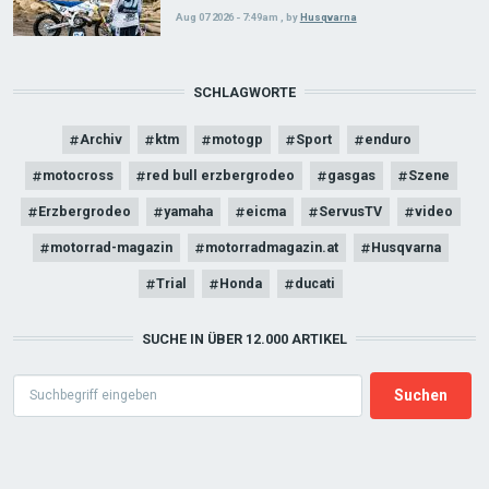
Aug 07 2026 - 7:49am
,
by
Husqvarna
SCHLAGWORTE
Archiv
ktm
motogp
Sport
enduro
motocross
red bull erzbergrodeo
gasgas
Szene
Erzbergrodeo
yamaha
eicma
ServusTV
video
motorrad-magazin
motorradmagazin.at
Husqvarna
Trial
Honda
ducati
SUCHE IN ÜBER 12.000 ARTIKEL
Search