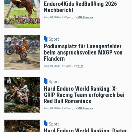
Enduro4Kids RedBullRing 2026
Nachbericht
Aug 04 2026 - 6:05pm
,
by
MR Presse
Sport
Podiumsplatz für Laengenfelder
beim anspruchsvollen MXGP von
Flandern
Aug 04 2026 - 5:47pm
,
by
KTM
Sport
Hard Enduro World Ranking: X-
GRIP Racing Team erfolgreich bei
Red Bull Romaniacs
Aug 04 2026 - 9:46am
,
by
MR Presse
Sport
Hard Enduro World Ranking: Dieter