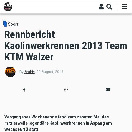
Skip
to
main
content
Sport
Rennbericht
Kaolinwerkrennen 2013 Team
KTM Walzer
By
Archiv
,
22 August, 2013
Vergangenes Wochenende fand zum zehnten Mal das
mittlerweile legendäre Kaolinwerkrennen in Aspang am
Wechsel/NÖ statt.