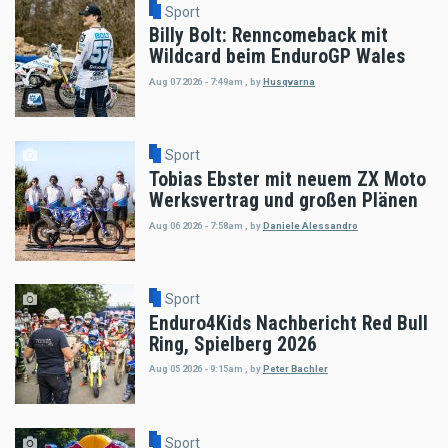
Sport
Billy Bolt: Renncomeback mit
Wildcard beim EnduroGP Wales
Aug 07 2026 - 7:49am
,
by
Husqvarna
Sport
Tobias Ebster mit neuem ZX Moto
Werksvertrag und großen Plänen
Aug 06 2026 - 7:58am
,
by
Daniele Alessandro
Sport
Enduro4Kids Nachbericht Red Bull
Ring, Spielberg 2026
Aug 05 2026 - 9:15am
,
by
Peter Bachler
Sport