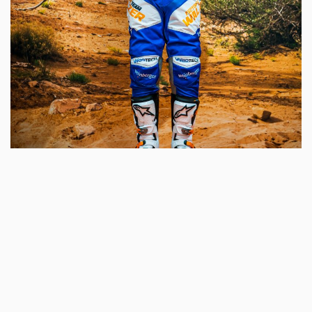
@ I.Gorodnyakova - Armin Steiner
„Ich startete in Pramlehen in der Senior Klasse und lieferte mir
einen spannenden Zeiten-Krimi mit Daniel Stocker. Leider war aus
organisatorischer Sicht die Thematik mit der Startaufstellung
nach den Prologzeiten ein wenig konfus. Denn alle Fahrer die sich
als ÖM Piloten nennen, starten automatisch in der ersten
Startreihe am Sonntag, unabhängig von ihrer Quali Zeit. Somit
passiert es dass der Start in die Sonderprüfung eher an eine